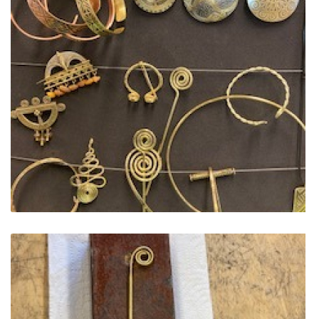
KPD PROJEKTAS ,,MAŽOSIOS LIETUVOS MOKYKLA-UNIKAL
PROJEKTAS ,,KULTŪROS SKŪNĖ". Pavasario keramikos dirb
PROJEKTAS ,,KULTŪROS SKŪNĖ". Keramikos dirbtuvėse-įka
PROJEKTAS ,,KULTŪROS SKŪNĖ". Apie projektą spaudoje
PROJEKTAS ,,KULTŪROS SKŪNĖ". Keramikos dirbtuvių nau
PROJEKTAS ,,KULTŪROS SKŪNĖ". Keramikos dirbtuvės
ES PROJEKTAS GENIUS LOCI. Išleistas bukletas ,,Vydūno m
BAIGIAMAS ES PROJEKTAS GENIUS LOCI
ES PROJEKTAS GENIUS LOCI. Vydūno šviesos festivalis. II-
ES PROJEKTAS GENIUS LOCI. Vydūno šviesos festivalis. III
ES PROJEKTAS GENIUS LOCI. Įrengtas Vydūno suolelis