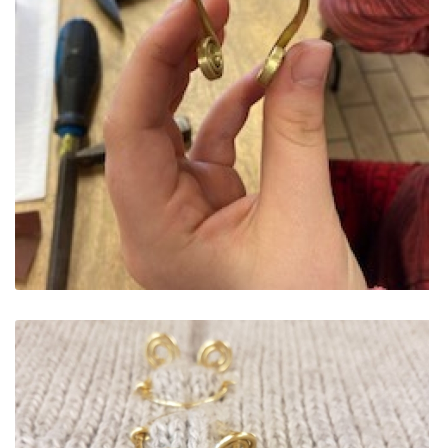
ES projektas GENIUS LOCI. Vydūno suolelio projektas
ES projektas GENIUS LOCI. Projekto idėja
ES projektas GENIUS LOCI. Partnerių susitikimas
ES Projektas GENIUS LOCI. Tarptautinis muziejų projektas
Projektai