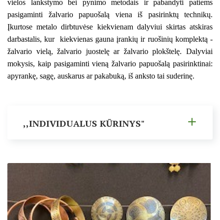
vielos lankstymo bei pynimo metodais ir pabandyti patiems
IŠGIRSK - PAMATYK - PALIESK
pasigaminti žalvario papuošalą viena iš pasirinktų technikų.
TAIP RAŠĖ VYDŪNAS
Veiklos planas
Įkurtose metalo dirbtuvėse kiekvienam dalyviui skirtas atskiras
PROGINIS ATVIRUKAS
darbastalis, kur kiekvienas gauna
įrankių ir
ruošinių komplektą -
KILNOJAMOJI Emalio darbų paroda KLAIPĖDOS KRAŠT
žalvario vielą, žalvario juostelę ar žalvario plokštelę. Dalyviai
KALENDORINĖS ŠVENTĖS
mokysis, kaip pasigaminti vieną žalvario papuošalą pasirinktinai:
ŠILUTĖS ŽRVVG ,,ŽUVĖJŲ KRAŠTAS" PROJEKTAS 2025/20
apyrankę, sagę, auskarus ar pakabuką, iš anksto tai suderinę.
Kultūros pasas
KULTŪROS MINISTERIJOS PROJEKTAS ''KODAS: LAISVĖS
NVŠ
KPD PROJEKTAS ,,MAŽOSIOS LIETUVOS MOKYKLA-UNIKALU
,,INDIVIDUALUS KŪRINYS"
KPD PROJEKTAS ,,MAŽOSIOS LIETUVOS MOKYKLA-UNIKALUS
KPD PROJEKTAS ,,MAŽOSIOS LIETUVOS MOKYKLA-UNIKALU
KPD PROJEKTAS ,,MAŽOSIOS LIETUVOS MOKYKLA-UNIKALUS
KPD PROJEKTAS ,,MAŽOSIOS LIETUVOS MOKYKLA-UNIKALUS 