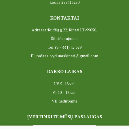
kodas 277413750
KONTAKTAI
Adresas:Kuršių g.22, Kintai LT-99050,
Šilutės rajonas.
Tel. (8 ~ 441) 47 379
El. paštas: vydunaskintai@gmail.com
DARBO LAIKAS
I-V 9 -18 val.
VI 10 – 18 val.
VII nedirbame
ĮVERTINKITE MŪSŲ PASLAUGAS