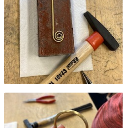
ES PROJEKTAS GENIUS LOCI. Kieme ,,dygsta" informaciniai 
ES PROJEKTAS GENIUS LOCI. Rengiamas Vydūno suolelis
ES PROJEKTAS GENIUS LOCI. Vydūno šviesos festivalio ,,
ES PROJEKTAS GENIUS LOCI. Įrengtas Vydūno šviesos tak
ES PROJEKTAS GENIUS LOCI. Įrengtas kiemo apšvietimas
ES projektas GENIUS LOCI. Audio gidas muziejuje
ES PROJEKTAS GENIUS LOCI. Įsigyti rūbų komplektai
ES projektas GENIUS LOCI. Atnaujinta interneto svetainė
ES PROJEKTAS GENIUS LOCI. Rengiamas kiemo apšvietim
ES projektas GENIUS LOCI. Rengiamos kiemo edukacinės e