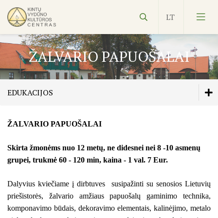
ŽALVARIO PAPUOŠALAI
EDUKACIJOS
Vydūnas
ŽALVARIO PAPUOŠALAI
Edukacijos
Ekspozicijos
VĖTRUNGĖLĖ-MAGNETUKAS
Skirta žmonėms nuo 12 metų, ne didesnei nei 8 -10 asmenų
Edukacijos
SUKURK IR NUSPALVINK VĖTRUNGĖLĘ
grupei, trukmė 60 - 120 min, kaina - 1 val. 7 Eur.
ŽUVININKAI IR ŽUVYS
Kultūros pasas
MILŽINO SAGA
Dalyvius
kviečiame į d
irbtuves susipažinti su senosios Lietuvių
priešistorės, žalvario amžiaus papuošalų gaminimo technika,
NVŠ
EMALIO MENO TECHNIKA
komponavimo būdais, dekoravimo elementais, kalinėjimo, metalo
ŽALVARIO PAPUOŠALAI