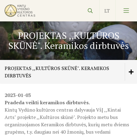
PROJEKTAS ,,KULTŪROS
SKŪNĖ". Keramikos dirbtuvės
Vydūnas
PROJEKTAS ,,KULTŪROS SKŪNĖ". KERAMIKOS
DIRBTUVĖS
Ekspozicijos
2023-01-03
ŠILUTĖS ŽRVVG ,,ŽUVĖJŲ KRAŠTAS" PROJEKTAS
Edukacijos
2025/2026 M.
Pradeda veikti keramikos dirbtuvės.
Kintų Vydūno kultūros centras dalyvauja VšĮ ,,Kintai
Kultūros pasas
Veiklos planas
Arts" projekte ,,Kultūros skūnė". Projekto metu bus
KULTŪROS MINISTERIJOS PROJEKTAS ''KODAS:
NVŠ
organizuojamos Keramikos dirbtuvės, kurių metu dviems
LAISVĖS IR VIENYBĖS LIEPSNA"
KILNOJAMOJI Emalio darbų paroda KLAIPĖDOS KRAŠT
grupėms, t.y. daugiau nei 40 žmonių, bus vedami