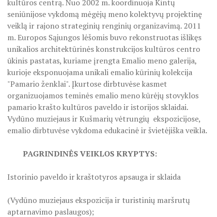
kultūros centrą. Nuo 2002 m. koordinuoja Kintų
PROJEKTAS ,,KULTŪROS SKŪNĖ". Apie projektą spaudoje
seniūnijose vykdomą mėgėjų meno kolektyvų projektinę
PROJEKTAS ,,KULTŪROS SKŪNĖ". Keramikos dirbtuvių nau
veiklą ir rajono strateginių renginių organizavimą. 2011
m. Europos Sąjungos lėšomis buvo rekonstruotas išlikęs
PROJEKTAS ,,KULTŪROS SKŪNĖ". Keramikos dirbtuvės
unikalios architektūrinės konstrukcijos kultūros centro
ūkinis pastatas, kuriame įrengta Emalio meno galerija,
ES PROJEKTAS GENIUS LOCI. Išleistas bukletas ,,Vydūno m
kurioje eksponuojama unikali emalio kūrinių kolekcija
"Pamario ženklai". Įkurtose dirbtuvėse kasmet
BAIGIAMAS ES PROJEKTAS GENIUS LOCI
organizuojamos teminės emalio meno kūrėjų stovyklos
pamario krašto kultūros paveldo ir istorijos sklaidai.
ES PROJEKTAS GENIUS LOCI. Vydūno šviesos festivalis. II-
Vydūno muziejaus ir Kušmarių vėtrungių ekspozicijose,
emalio dirbtuvėse vykdoma edukacinė ir švietėjiška veikla.
ES PROJEKTAS GENIUS LOCI. Vydūno šviesos festivalis. III
ES PROJEKTAS GENIUS LOCI. Įrengtas Vydūno suolelis
PAGRINDINĖS VEIKLOS KRYPTYS:
ES PROJEKTAS GENIUS LOCI. Kieme ,,dygsta" informaciniai 
Istorinio paveldo ir kraštotyros apsauga ir sklaida
ES PROJEKTAS GENIUS LOCI. Rengiamas Vydūno suolelis
(Vydūno muziejaus ekspozicija ir turistinių maršrutų
aptarnavimo paslaugos);
ES PROJEKTAS GENIUS LOCI. Vydūno šviesos festivalio ,,