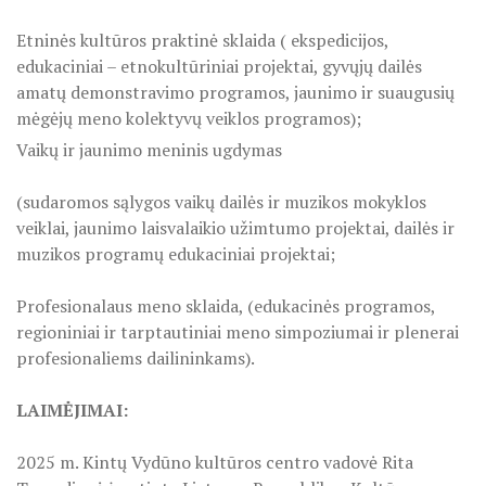
Etninės kultūros praktinė sklaida ( ekspedicijos,
ES PROJEKTAS GENIUS LOCI. Įrengtas Vydūno šviesos tak
edukaciniai – etnokultūriniai projektai, gyvųjų dailės
amatų demonstravimo programos, jaunimo ir suaugusių
ES PROJEKTAS GENIUS LOCI. Įrengtas kiemo apšvietimas
mėgėjų meno kolektyvų veiklos programos);
ES projektas GENIUS LOCI. Audio gidas muziejuje
Vaikų ir jaunimo meninis ugdymas
ES PROJEKTAS GENIUS LOCI. Įsigyti rūbų komplektai
(sudaromos sąlygos vaikų dailės ir muzikos mokyklos
veiklai, jaunimo laisvalaikio užimtumo projektai, dailės ir
ES projektas GENIUS LOCI. Atnaujinta interneto svetainė
muzikos programų edukaciniai projektai;
ES PROJEKTAS GENIUS LOCI. Rengiamas kiemo apšvietim
Profesionalaus meno sklaida, (edukacinės programos,
regioniniai ir tarptautiniai meno simpoziumai ir plenerai
ES projektas GENIUS LOCI. Rengiamos kiemo edukacinės e
profesionaliems dailininkams).
ES projektas GENIUS LOCI. Vydūno suolelio projektas
LAIMĖJIMAI:
ES projektas GENIUS LOCI. Projekto idėja
2025 m. Kintų Vydūno kultūros centro vadovė Rita
ES projektas GENIUS LOCI. Partnerių susitikimas