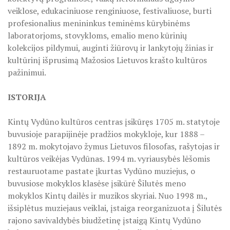
ŠILUTĖS ŽRVVG ,,ŽUVĖJŲ KRAŠTAS" PROJEKTAS 2025/20
veiklose, edukaciniuose renginiuose, festivaliuose, burti
profesionalius menininkus teminėms kūrybinėms
KULTŪROS MINISTERIJOS PROJEKTAS ''KODAS: LAISVĖS
laboratorjoms, stovykloms, emalio meno kūrinių
kolekcijos pildymui, auginti žiūrovų ir lankytojų žinias ir
KPD PROJEKTAS ,,MAŽOSIOS LIETUVOS MOKYKLA-UNIKALU
kultūrinį išprusimą Mažosios Lietuvos krašto kultūros
pažinimui.
KPD PROJEKTAS ,,MAŽOSIOS LIETUVOS MOKYKLA-UNIKALUS
ISTORIJA
KPD PROJEKTAS ,,MAŽOSIOS LIETUVOS MOKYKLA-UNIKALU
KPD PROJEKTAS ,,MAŽOSIOS LIETUVOS MOKYKLA-UNIKALUS
Kintų Vydūno kultūros centras įsikūręs 1705 m. statytoje
buvusioje parapijinėje pradžios mokykloje, kur 1888 –
KPD PROJEKTAS ,,MAŽOSIOS LIETUVOS MOKYKLA-UNIKALUS 
1892 m. mokytojavo žymus Lietuvos filosofas, rašytojas ir
kultūros veikėjas Vydūnas. 1994 m. vyriausybės lėšomis
KPD PROJEKTAS ,,MAŽOSIOS LIETUVOS MOKYKLA-UNIKAL
restauruotame pastate įkurtas Vydūno muziejus, o
buvusiose mokyklos klasėse įsikūrė Šilutės meno
PROJEKTAS ,,KULTŪROS SKŪNĖ". Pavasario keramikos dirb
mokyklos Kintų dailės ir muzikos skyriai. Nuo 1998 m.,
išsiplėtus muziejaus veiklai, įstaiga reorganizuota į Šilutės
PROJEKTAS ,,KULTŪROS SKŪNĖ". Keramikos dirbtuvėse-įka
rajono savivaldybės biudžetinę įstaigą Kintų Vydūno