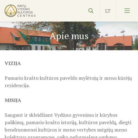
Apie mus
VIZIJA
Vydūnas
Pamario krašto kultūros paveldo mylėtojų ir meno kūrėjų
Ekspozicijos
rezidencija.
Edukacijos
MISIJA
Kultūros pasas
Veiklos planas
Saugant ir skleidžiant Vydūno gyvenimo ir kūrybos
palikimą, pamario krašto istoriją, kultūros paveldą, diegti
NVŠ
KILNOJAMOJI Emalio darbų paroda KLAIPĖDOS KRAŠT
bendruomenei kultūros ir meno vertybes mėgėjų meno
kolektyvų programose, vaikų neformalaus ugdymo