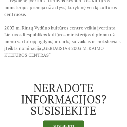
Tarvydienė įvertinta Lietuvos Respublikos Kultūros
ministerijos premija už aktyvią kūrybinę veiklą kultūros
ES Projektas GENIUS LOCI. Tarptautinis muziejų projektas
centruose.
Projektai
2003 m. Kintų Vydūno kultūros centro veikla įvertinta
Lietuvos Respublikos kultūros ministerijos diplomu už
meno vartotojų ugdymą ir darbą su vaikais ir moksleiviais,
įteikta nominacija „GERIAUSIAS 2003 M. KAIMO
KULTŪROS CENTRAS“
NERADOTE
INFORMACIJOS?
SUSISIEKITE
SUSISIEKTI