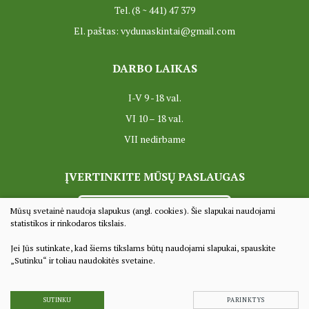
Tel. (8 ~ 441) 47 379
El. paštas: vydunaskintai@gmail.com
DARBO LAIKAS
I-V 9 -18 val.
VI 10 – 18 val.
VII nedirbame
ĮVERTINKITE MŪSŲ PASLAUGAS
VERTINTI
Mūsų svetainė naudoja slapukus (angl. cookies). Šie slapukai naudojami
statistikos ir rinkodaros tikslais.
Jei Jūs sutinkate, kad šiems tikslams būtų naudojami slapukai, spauskite
© 2022 Visos teisės saugomos
„Sutinku“ ir toliau naudokitės svetaine.
Duomenų apsauga
Sprendimas:
TEXUS
SUTINKU
PARINKTYS