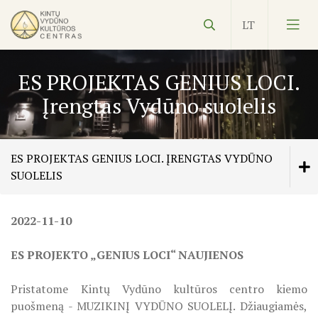
ES PROJEKTAS GENIUS LOCI.
Įrengtas Vydūno suolelis
Vydūnas
ES PROJEKTAS GENIUS LOCI. ĮRENGTAS VYDŪNO
SUOLELIS
Ekspozicijos
2022-11-10
ŠILUTĖS ŽRVVG ,,ŽUVĖJŲ KRAŠTAS" PROJEKTAS
Edukacijos
2025/2026 M.
ES PROJEKTO „GENIUS LOCI“ NAUJIENOS
Kultūros pasas
Veiklos planas
KULTŪROS MINISTERIJOS PROJEKTAS ''KODAS:
NVŠ
Pristatome Kintų Vydūno kultūros centro kiemo
LAISVĖS IR VIENYBĖS LIEPSNA"
KILNOJAMOJI Emalio darbų paroda KLAIPĖDOS KRAŠT
puošmeną - MUZIKINĮ VYDŪNO SUOLELĮ. Džiaugiamės,