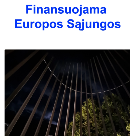
ES PROJEKTAS GENIUS LOCI. Rengiamas Vydūno
ES Projektas GENIUS LOCI. Tarptautinis muziejų projektas
suolelis
Projektai
ES PROJEKTAS GENIUS LOCI. Vydūno šviesos
festivalio ,,atidarymas"
ES PROJEKTAS GENIUS LOCI. Įrengtas Vydūno
šviesos takas
ES PROJEKTAS GENIUS LOCI. Įrengtas kiemo
apšvietimas
ES projektas GENIUS LOCI. Audio gidas muziejuje
ES PROJEKTAS GENIUS LOCI. Įsigyti rūbų komplektai