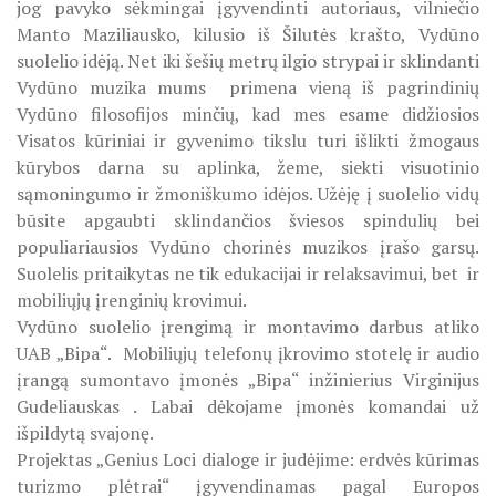
jog pavyko sėkmingai įgyvendinti autoriaus, vilniečio
ŠILUTĖS ŽRVVG ,,ŽUVĖJŲ KRAŠTAS" PROJEKTAS 2025/20
KPD PROJEKTAS ,,MAŽOSIOS LIETUVOS MOKYKLA-
Manto Maziliausko, kilusio iš Šilutės krašto, Vydūno
UNIKALUS VIETOVĖS VEIDAS", 2025 M. Konferencija-
atviras forumas
suolelio idėją. Net iki šešių metrų ilgio strypai ir sklindanti
KULTŪROS MINISTERIJOS PROJEKTAS ''KODAS: LAISVĖS
Vydūno muzika mums primena vieną iš pagrindinių
KPD PROJEKTAS ,,MAŽOSIOS LIETUVOS MOKYKLA-UNIKALU
Vydūno filosofijos minčių, kad mes esame didžiosios
KPD PROJEKTAS ,,MAŽOSIOS LIETUVOS MOKYKLA-
Visatos kūriniai ir gyvenimo tikslu turi išlikti žmogaus
UNIKALUS VIETOVĖS VEIDAS", 2025 M. Žygis ,,Senųjų
mokyklų keliais"
KPD PROJEKTAS ,,MAŽOSIOS LIETUVOS MOKYKLA-UNIKALUS
kūrybos darna su aplinka, žeme, siekti visuotinio
sąmoningumo ir žmoniškumo idėjos. Užėję į suolelio vidų
KPD PROJEKTAS ,,MAŽOSIOS LIETUVOS MOKYKLA-UNIKALU
būsite apgaubti sklindančios šviesos spindulių bei
KPD PROJEKTAS ,,MAŽOSIOS LIETUVOS MOKYKLA-
UNIKALUS VIETOVĖS VEIDAS", 2025 M. Emalio meno
populiariausios Vydūno chorinės muzikos įrašo garsų.
laboratorija
KPD PROJEKTAS ,,MAŽOSIOS LIETUVOS MOKYKLA-UNIKALUS
Suolelis pritaikytas ne tik edukacijai ir relaksavimui, bet ir
mobiliųjų įrenginių krovimui.
KPD PROJEKTAS ,,MAŽOSIOS LIETUVOS MOKYKLA-UNIKALUS 
KPD PROJEKTAS ,,MAŽOSIOS LIETUVOS MOKYKLA-
Vydūno suolelio įrengimą ir montavimo darbus atliko
UNIKALUS VIETOVĖS VEIDAS", 2025 M. ,,Šviesos
UAB „Bipa“. Mobiliųjų telefonų įkrovimo stotelę ir audio
KPD PROJEKTAS ,,MAŽOSIOS LIETUVOS MOKYKLA-UNIKAL
misterija"
įrangą sumontavo įmonės „Bipa“ inžinierius Virginijus
PROJEKTAS ,,KULTŪROS SKŪNĖ". Pavasario keramikos dirb
Gudeliauskas . Labai dėkojame įmonės komandai už
KPD PROJEKTAS ,,MAŽOSIOS LIETUVOS MOKYKLA-
išpildytą svajonę.
UNIKALUS VIETOVĖS VEIDAS", 2025 M. Lankstinukas,
PROJEKTAS ,,KULTŪROS SKŪNĖ". Keramikos dirbtuvėse-įka
maišeliai, rašikliai
Projektas „Genius Loci dialoge ir judėjime: erdvės kūrimas
turizmo plėtrai“ įgyvendinamas pagal Europos