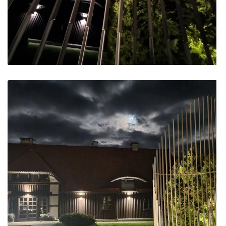
ES projektas GENIUS LOCI. Atnaujinta interneto
svetainė
ES PROJEKTAS GENIUS LOCI. Rengiamas kiemo
apšvietimas
ES projektas GENIUS LOCI. Rengiamos kiemo
edukacinės erdvės.
ES projektas GENIUS LOCI. Vydūno suolelio projektas
ES projektas GENIUS LOCI. Projekto idėja
ES projektas GENIUS LOCI. Partnerių susitikimas
ES Projektas GENIUS LOCI. Tarptautinis muziejų
projektas