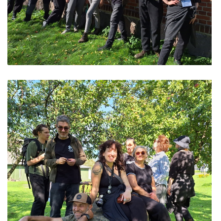
PROJEKTAS ,,KULTŪROS SKŪNĖ". Keramikos dirbtuvių
naujienos
ES PROJEKTAS GENIUS LOCI. Įrengtas Vydūno šviesos tak
PROJEKTAS ,,KULTŪROS SKŪNĖ". Keramikos
ES PROJEKTAS GENIUS LOCI. Įrengtas kiemo apšvietimas
dirbtuvės
ES projektas GENIUS LOCI. Audio gidas muziejuje
ES PROJEKTAS GENIUS LOCI. Išleistas bukletas
,,Vydūno muziejus"
ES PROJEKTAS GENIUS LOCI. Įsigyti rūbų komplektai
ES projektas GENIUS LOCI. Atnaujinta interneto svetainė
BAIGIAMAS ES PROJEKTAS GENIUS LOCI
ES PROJEKTAS GENIUS LOCI. Rengiamas kiemo apšvietim
ES PROJEKTAS GENIUS LOCI. Vydūno šviesos
ES projektas GENIUS LOCI. Rengiamos kiemo edukacinės e
festivalis. II-asis renginys
ES projektas GENIUS LOCI. Vydūno suolelio projektas
ES PROJEKTAS GENIUS LOCI. Vydūno šviesos
festivalis. III-asis renginys
ES projektas GENIUS LOCI. Projekto idėja
ES projektas GENIUS LOCI. Partnerių susitikimas
ES PROJEKTAS GENIUS LOCI. Įrengtas Vydūno