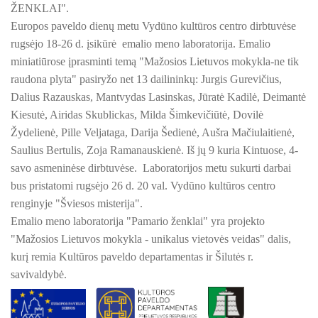
2025/2026 M.
ŽENKLAI".
ŠILUTĖS ŽRVVG ,,ŽUVĖJŲ KRAŠTAS" PROJEKTAS 2025/20
Europos paveldo dienų metu Vydūno kultūros centro dirbtuvėse
KULTŪROS MINISTERIJOS PROJEKTAS ''KODAS: LAISVĖS
rugsėjo 18-26 d. įsikūrė emalio meno laboratorija. Emalio
KULTŪROS MINISTERIJOS PROJEKTAS ''KODAS:
LAISVĖS IR VIENYBĖS LIEPSNA"
miniatiūrose įprasminti temą "Mažosios Lietuvos mokykla-ne tik
KPD PROJEKTAS ,,MAŽOSIOS LIETUVOS MOKYKLA-UNIKALU
raudona plyta" pasiryžo net 13 dailininkų: Jurgis Gurevičius,
Dalius Razauskas, Mantvydas Lasinskas, Jūratė Kadilė, Deimantė
KPD PROJEKTAS ,,MAŽOSIOS LIETUVOS MOKYKLA-
KPD PROJEKTAS ,,MAŽOSIOS LIETUVOS MOKYKLA-UNIKALUS
UNIKALUS VIETOVĖS VEIDAS", 2025 M. Konferencija-
Kiesutė, Airidas Skublickas, Milda Šimkevičiūtė, Dovilė
atviras forumas
Žydelienė, Pille Veljataga, Darija Šedienė, Aušra Mačiulaitienė,
KPD PROJEKTAS ,,MAŽOSIOS LIETUVOS MOKYKLA-UNIKALU
Saulius Bertulis, Zoja Ramanauskienė. Iš jų 9 kuria Kintuose, 4-
KPD PROJEKTAS ,,MAŽOSIOS LIETUVOS MOKYKLA-UNIKALUS
KPD PROJEKTAS ,,MAŽOSIOS LIETUVOS MOKYKLA-
savo asmeninėse dirbtuvėse. Laboratorijos metu sukurti darbai
UNIKALUS VIETOVĖS VEIDAS", 2025 M. Žygis ,,Senųjų
bus pristatomi rugsėjo 26 d. 20 val. Vydūno kultūros centro
mokyklų keliais"
KPD PROJEKTAS ,,MAŽOSIOS LIETUVOS MOKYKLA-UNIKALUS 
renginyje "Šviesos misterija".
Emalio meno laboratorija "Pamario ženklai" yra projekto
KPD PROJEKTAS ,,MAŽOSIOS LIETUVOS MOKYKLA-UNIKAL
KPD PROJEKTAS ,,MAŽOSIOS LIETUVOS MOKYKLA-
"Mažosios Lietuvos mokykla - unikalus vietovės veidas" dalis,
UNIKALUS VIETOVĖS VEIDAS", 2025 M. Emalio meno
laboratorija
kurį remia Kultūros paveldo departamentas ir Šilutės r.
PROJEKTAS ,,KULTŪROS SKŪNĖ". Pavasario keramikos dirb
savivaldybė.
PROJEKTAS ,,KULTŪROS SKŪNĖ". Keramikos dirbtuvėse-įka
KPD PROJEKTAS ,,MAŽOSIOS LIETUVOS MOKYKLA-
UNIKALUS VIETOVĖS VEIDAS", 2025 M. ,,Šviesos
misterija"