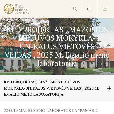
KPD PROJEKTAS ,,MAŽOSIOS
LIETUVOS MOKYKLA-
UNIKALUS VIETOVĖS
VEIDAS", 2025 M. Emalio meno
Vydūnas
laboratorija
Ekspozicijos
Edukacijos
KPD PROJEKTAS ,,MAŽOSIOS LIETUVOS
MOKYKLA-UNIKALUS VIETOVĖS VEIDAS", 2025 M.
Kultūros pasas
Veiklos planas
EMALIO MENO LABORATORIJA
NVŠ
KILNOJAMOJI Emalio darbų paroda KLAIPĖDOS KRAŠT
22-OJI EMALIO MENO LABORATORIJA "PAMARIO
ŠILUTĖS ŽRVVG ,,ŽUVĖJŲ KRAŠTAS" PROJEKTAS