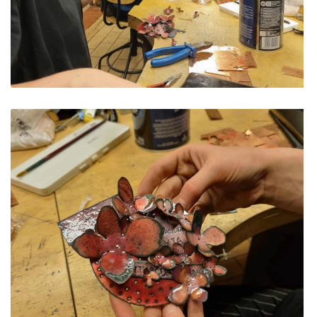
ES projektas GENIUS LOCI. Audio gidas muziejuje
ES PROJEKTAS GENIUS LOCI. Įsigyti rūbų komplektai
ES projektas GENIUS LOCI. Atnaujinta interneto
svetainė
ES PROJEKTAS GENIUS LOCI. Rengiamas kiemo
apšvietimas
ES projektas GENIUS LOCI. Rengiamos kiemo
edukacinės erdvės.
ES projektas GENIUS LOCI. Vydūno suolelio projektas
ES projektas GENIUS LOCI. Projekto idėja