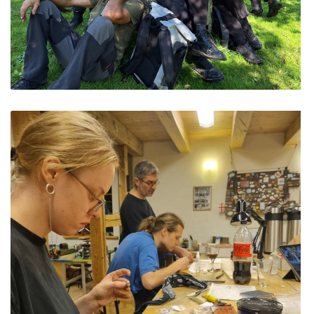
suolelis
ES Projektas GENIUS LOCI. Tarptautinis muziejų projektas
ES PROJEKTAS GENIUS LOCI. Kieme ,,dygsta"
Projektai
informaciniai stendai ir rodyklės
ES PROJEKTAS GENIUS LOCI. Rengiamas Vydūno
suolelis
ES PROJEKTAS GENIUS LOCI. Vydūno šviesos
festivalio ,,atidarymas"
ES PROJEKTAS GENIUS LOCI. Įrengtas Vydūno
šviesos takas
ES PROJEKTAS GENIUS LOCI. Įrengtas kiemo
apšvietimas