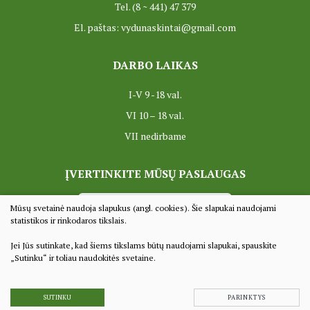
Tel. (8 ~ 441) 47 379
El. paštas: vydunaskintai@gmail.com
DARBO LAIKAS
I-V 9 -18 val.
VI 10 – 18 val.
VII nedirbame
ĮVERTINKITE MŪSŲ PASLAUGAS
VERTINTI
Mūsų svetainė naudoja slapukus (angl. cookies). Šie slapukai naudojami
statistikos ir rinkodaros tikslais.
Jei Jūs sutinkate, kad šiems tikslams būtų naudojami slapukai, spauskite
© 2022 Visos teisės saugomos
„Sutinku“ ir toliau naudokitės svetaine.
Duomenų apsauga
Sprendimas:
TEXUS
SUTINKU
PARINKTYS