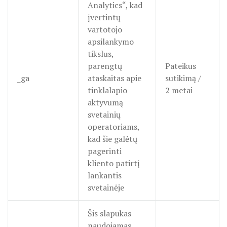
Analytics“, kad
įvertintų
vartotojo
apsilankymo
tikslus,
parengtų
Pateikus
_ga
ataskaitas apie
sutikimą /
tinklalapio
2 metai
aktyvumą
svetainių
operatoriams,
kad šie galėtų
pagerinti
kliento patirtį
lankantis
svetainėje
Šis slapukas
naudojamas