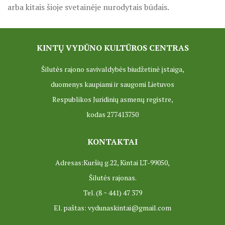
arba kitais šioje svetainėje nurodytais būdais.
KINTŲ VYDŪNO KULTŪROS CENTRAS
Šilutės rajono savivaldybės biudžetinė įstaiga,
duomenys kaupiami ir saugomi Lietuvos
Respublikos Juridinių asmenų registre,
kodas 277413750
KONTAKTAI
Adresas:Kuršių g.22, Kintai LT-99050,
Šilutės rajonas.
Tel. (8 ~ 441) 47 379
El. paštas: vydunaskintai@gmail.com