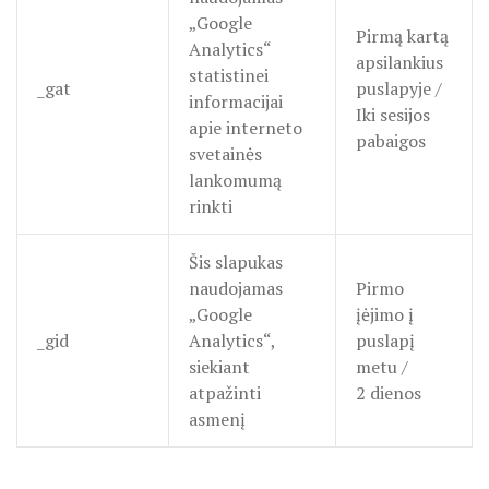
„Google
Pirmą kartą
Analytics“
apsilankius
statistinei
_gat
puslapyje /
informacijai
Iki sesijos
apie interneto
pabaigos
svetainės
lankomumą
rinkti
Šis slapukas
naudojamas
Pirmo
„Google
įėjimo į
_gid
Analytics“,
puslapį
siekiant
metu /
atpažinti
2 dienos
asmenį