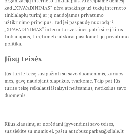
organizacijų interneto tinklalapius. Atkreipiame dėmesį,
kad „XPAVADINIMAS“ nėra atsakinga už tokių interneto
tinklalapių turinį ar jų naudojamus privatumo
užtikrinimo principus. Tad jei paspaudę nuorodą iš
„XPAVADINIMAS“ interneto svetainės pateksite į kitus
tinklalapius, turėtumėte atskirai pasidomėti jų privatumo
politika.
Jūsų teisės
Jūs turite teisę susipažinti su savo duomenimis, kuriuos
mes, gavę naudojant slapukus, tvarkome. Taip pat Jūs
turite teisę reikalauti ištaisyti neišsamius, netikslius savo
duomenis.
Kilus klausimų ar norėdami įgyvendinti savo teises,
susisiekite su mumis el. paštu autobusuparkas@silale.lt