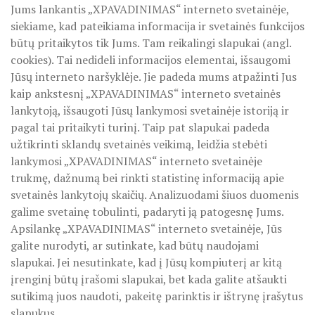
PROJEKTAS ,,KULTŪROS SKŪNĖ". Apie projektą spaudoje
Jums lankantis „XPAVADINIMAS“ interneto svetainėje,
siekiame, kad pateikiama informacija ir svetainės funkcijos
PROJEKTAS ,,KULTŪROS SKŪNĖ". Keramikos dirbtuvių nau
būtų pritaikytos tik Jums. Tam reikalingi slapukai (angl.
cookies). Tai nedideli informacijos elementai, išsaugomi
PROJEKTAS ,,KULTŪROS SKŪNĖ". Keramikos dirbtuvės
Jūsų interneto naršyklėje. Jie padeda mums atpažinti Jus
kaip ankstesnį „XPAVADINIMAS“ interneto svetainės
ES PROJEKTAS GENIUS LOCI. Išleistas bukletas ,,Vydūno m
lankytoją, išsaugoti Jūsų lankymosi svetainėje istoriją ir
pagal tai pritaikyti turinį. Taip pat slapukai padeda
BAIGIAMAS ES PROJEKTAS GENIUS LOCI
užtikrinti sklandų svetainės veikimą, leidžia stebėti
ES PROJEKTAS GENIUS LOCI. Vydūno šviesos festivalis. II-
lankymosi „XPAVADINIMAS“ interneto svetainėje
trukmę, dažnumą bei rinkti statistinę informaciją apie
ES PROJEKTAS GENIUS LOCI. Vydūno šviesos festivalis. III
svetainės lankytojų skaičių. Analizuodami šiuos duomenis
galime svetainę tobulinti, padaryti ją patogesnę Jums.
ES PROJEKTAS GENIUS LOCI. Įrengtas Vydūno suolelis
Apsilankę „XPAVADINIMAS“ interneto svetainėje, Jūs
galite nurodyti, ar sutinkate, kad būtų naudojami
ES PROJEKTAS GENIUS LOCI. Kieme ,,dygsta" informaciniai 
slapukai. Jei nesutinkate, kad į Jūsų kompiuterį ar kitą
įrenginį būtų įrašomi slapukai, bet kada galite atšaukti
ES PROJEKTAS GENIUS LOCI. Rengiamas Vydūno suolelis
sutikimą juos naudoti, pakeitę parinktis ir ištrynę įrašytus
slapukus.
ES PROJEKTAS GENIUS LOCI. Vydūno šviesos festivalio ,,