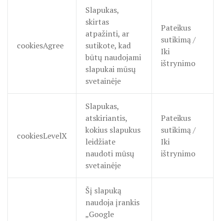
Slapukas,
ES Projektas GENIUS LOCI. Tarptautinis muziejų projektas
skirtas
Pateikus
atpažinti, ar
Projektai
sutikimą /
cookiesAgree
sutikote, kad
Iki
būtų naudojami
ištrynimo
slapukai mūsų
svetainėje
Slapukas,
atskiriantis,
Pateikus
kokius slapukus
sutikimą /
cookiesLevelX
leidžiate
Iki
naudoti mūsų
ištrynimo
svetainėje
Šį slapuką
naudoja įrankis
„Google