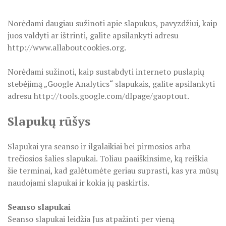
Norėdami daugiau sužinoti apie slapukus, pavyzdžiui, kaip
juos valdyti ar ištrinti, galite apsilankyti adresu
http://www.allaboutcookies.org.
Norėdami sužinoti, kaip sustabdyti interneto puslapių
stebėjimą „Google Analytics“ slapukais, galite apsilankyti
adresu http://tools.google.com/dlpage/gaoptout.
Slapukų rūšys
Slapukai yra seanso ir ilgalaikiai bei pirmosios arba
trečiosios šalies slapukai. Toliau paaiškinsime, ką reiškia
šie terminai, kad galėtumėte geriau suprasti, kas yra mūsų
naudojami slapukai ir kokia jų paskirtis.
Seanso slapukai
Seanso slapukai leidžia Jus atpažinti per vieną