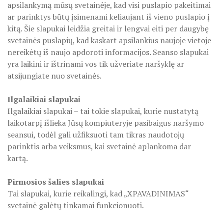
apsilankymą mūsų svetainėje, kad visi puslapio pakeitimai
ar parinktys būtų įsimenami keliaujant iš vieno puslapio į
kitą. Šie slapukai leidžia greitai ir lengvai eiti per daugybę
svetainės puslapių, kad kaskart apsilankius naujoje vietoje
nereikėtų iš naujo apdoroti informacijos. Seanso slapukai
yra laikini ir ištrinami vos tik užveriate naršyklę ar
atsijungiate nuo svetainės.
Ilgalaikiai slapukai
Ilgalaikiai slapukai – tai tokie slapukai, kurie nustatytą
laikotarpį išlieka Jūsų kompiuteryje pasibaigus naršymo
seansui, todėl gali užfiksuoti tam tikras naudotojų
parinktis arba veiksmus, kai svetainė aplankoma dar
kartą.
Pirmosios šalies slapukai
Tai slapukai, kurie reikalingi, kad „XPAVADINIMAS“
svetainė galėtų tinkamai funkcionuoti.