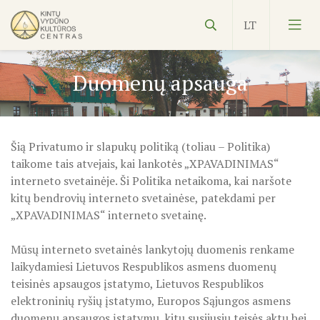
Duomenų apsauga
Šią Privatumo ir slapukų politiką (toliau – Politika)
Vydūnas
taikome tais atvejais, kai lankotės „XPAVADINIMAS“
interneto svetainėje. Ši Politika netaikoma, kai naršote
Ekspozicijos
kitų bendrovių interneto svetainėse, patekdami per
„XPAVADINIMAS“ interneto svetainę.
Edukacijos
Mūsų interneto svetainės lankytojų duomenis renkame
Kultūros pasas
Veiklos planas
laikydamiesi Lietuvos Respublikos asmens duomenų
teisinės apsaugos įstatymo, Lietuvos Respublikos
NVŠ
KILNOJAMOJI Emalio darbų paroda KLAIPĖDOS KRAŠT
elektroninių ryšių įstatymo, Europos Sąjungos asmens
duomenų apsaugos įstatymų, kitų susijusių teisės aktų bei