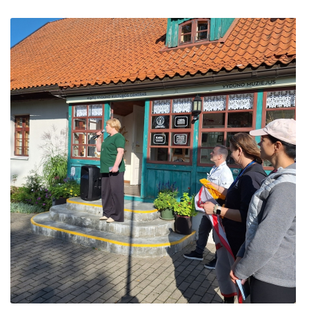
PROJEKTAS ,,KULTŪROS SKŪNĖ". Keramikos dirbtuvių
naujienos
ES PROJEKTAS GENIUS LOCI. Įrengtas Vydūno šviesos tak
PROJEKTAS ,,KULTŪROS SKŪNĖ". Keramikos
ES PROJEKTAS GENIUS LOCI. Įrengtas kiemo apšvietimas
dirbtuvės
ES projektas GENIUS LOCI. Audio gidas muziejuje
ES PROJEKTAS GENIUS LOCI. Išleistas bukletas
,,Vydūno muziejus"
ES PROJEKTAS GENIUS LOCI. Įsigyti rūbų komplektai
ES projektas GENIUS LOCI. Atnaujinta interneto svetainė
BAIGIAMAS ES PROJEKTAS GENIUS LOCI
ES PROJEKTAS GENIUS LOCI. Rengiamas kiemo apšvietim
ES PROJEKTAS GENIUS LOCI. Vydūno šviesos
ES projektas GENIUS LOCI. Rengiamos kiemo edukacinės e
festivalis. II-asis renginys
ES projektas GENIUS LOCI. Vydūno suolelio projektas
ES PROJEKTAS GENIUS LOCI. Vydūno šviesos
festivalis. III-asis renginys
ES projektas GENIUS LOCI. Projekto idėja
ES projektas GENIUS LOCI. Partnerių susitikimas
ES PROJEKTAS GENIUS LOCI. Įrengtas Vydūno