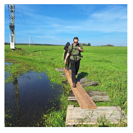
ES projektas GENIUS LOCI. Partnerių susitikimas
ES Projektas GENIUS LOCI. Tarptautinis muziejų
projektas
Projektai