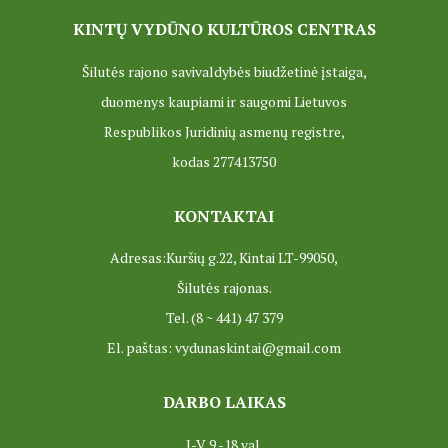
KINTŲ VYDŪNO KULTŪROS CENTRAS
Šilutės rajono savivaldybės biudžetinė įstaiga,
duomenys kaupiami ir saugomi Lietuvos
Respublikos Juridinių asmenų registre,
kodas 277413750
KONTAKTAI
Adresas:Kuršių g.22, Kintai LT-99050,
Šilutės rajonas.
Tel. (8 ~ 441) 47 379
El. paštas: vydunaskintai@gmail.com
DARBO LAIKAS
I-V 9 -18 val.