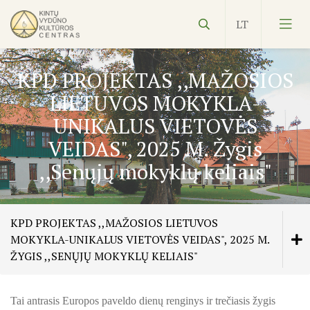
KPD PROJEKTAS ,,MAŽOSIOS
LIETUVOS MOKYKLA-
UNIKALUS VIETOVĖS
VEIDAS", 2025 M. Žygis
Vydūnas
,,Senųjų mokyklų keliais"
Ekspozicijos
Edukacijos
KPD PROJEKTAS ,,MAŽOSIOS LIETUVOS
MOKYKLA-UNIKALUS VIETOVĖS VEIDAS", 2025 M.
Kultūros pasas
Veiklos planas
ŽYGIS ,,SENŲJŲ MOKYKLŲ KELIAIS"
NVŠ
KILNOJAMOJI Emalio darbų paroda KLAIPĖDOS KRAŠT
Tai antrasis Europos paveldo dienų renginys ir trečiasis žygis
ŠILUTĖS ŽRVVG ,,ŽUVĖJŲ KRAŠTAS" PROJEKTAS