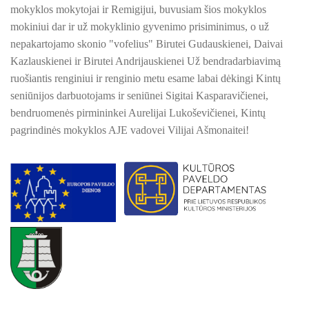
PROJEKTAS ,,KULTŪROS SKŪNĖ". Apie projektą spaudoje
mokyklos mokytojai ir Remigijui, buvusiam šios mokyklos
mokiniui dar ir už mokyklinio gyvenimo prisiminimus, o už
PROJEKTAS ,,KULTŪROS SKŪNĖ". Keramikos dirbtuvių nau
KPD PROJEKTAS ,,MAŽOSIOS LIETUVOS MOKYKLA-
nepakartojamo skonio "vofelius" Birutei Gudauskienei, Daivai
UNIKALUS VIETOVĖS VEIDAS", 2025 M. Lankstinukas,
maišeliai, rašikliai
Kazlauskienei ir Birutei Andrijauskienei Už bendradarbiavimą
PROJEKTAS ,,KULTŪROS SKŪNĖ". Keramikos dirbtuvės
ruošiantis renginiui ir renginio metu esame labai dėkingi Kintų
ES PROJEKTAS GENIUS LOCI. Išleistas bukletas ,,Vydūno m
seniūnijos darbuotojams ir seniūnei Sigitai Kasparavičienei,
KPD PROJEKTAS ,,MAŽOSIOS LIETUVOS MOKYKLA-
UNIKALUS VIETOVĖS VEIDAS", 2025 M. Katalogas
bendruomenės pirmininkei Aurelijai Lukoševičienei, Kintų
BAIGIAMAS ES PROJEKTAS GENIUS LOCI
pagrindinės mokyklos AJE vadovei Vilijai Ašmonaitei!
ES PROJEKTAS GENIUS LOCI. Vydūno šviesos festivalis. II-
PROJEKTAS ,,KULTŪROS SKŪNĖ". Pavasario
keramikos dirbtuvės įpusėjo
ES PROJEKTAS GENIUS LOCI. Vydūno šviesos festivalis. III
PROJEKTAS ,,KULTŪROS SKŪNĖ". Keramikos
ES PROJEKTAS GENIUS LOCI. Įrengtas Vydūno suolelis
dirbtuvėse-įkarštis
ES PROJEKTAS GENIUS LOCI. Kieme ,,dygsta" informaciniai 
PROJEKTAS ,,KULTŪROS SKŪNĖ". Apie projektą
spaudoje
ES PROJEKTAS GENIUS LOCI. Rengiamas Vydūno suolelis
ES PROJEKTAS GENIUS LOCI. Vydūno šviesos festivalio ,,