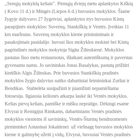
2025/2026 M.
,,Senųjų mokyklų keliais". Pirmųjų dviejų metu aplankytos Kiškių
ŠILUTĖS ŽRVVG ,,ŽUVĖJŲ KRAŠTAS" PROJEKTAS 2025/20
( Kovo 11 d.) ir Mingės (Liepos 6 d.) buvusios mokyklos. Šiame
KULTŪROS MINISTERIJOS PROJEKTAS ''KODAS: LAISVĖS
žygyje dalyvavo 27 žygeiviai, aplankytos trys buvusios Kintų
KULTŪROS MINISTERIJOS PROJEKTAS ''KODAS:
LAISVĖS IR VIENYBĖS LIEPSNA"
parapijinės mokyklos: Suvernų, Stankiškių ir Ventės. Įveiktas 11
KPD PROJEKTAS ,,MAŽOSIOS LIETUVOS MOKYKLA-UNIKALU
km maršrutas. Suvernų mokyklos kieme prisiminimais ir
pasakojimais pasidalijo buvusi šios mokyklos mokinė bei Kintų
KPD PROJEKTAS ,,MAŽOSIOS LIETUVOS MOKYKLA-
KPD PROJEKTAS ,,MAŽOSIOS LIETUVOS MOKYKLA-UNIKALUS
UNIKALUS VIETOVĖS VEIDAS", 2025 M. Konferencija-
pagrindinės mokyklos mokytoja Sigita Žilinskienė. Mokyklos
atviras forumas
pastatas šiuo metu restauruotas, išlaikant autentiškumą ir paverstas
KPD PROJEKTAS ,,MAŽOSIOS LIETUVOS MOKYKLA-UNIKALU
gyvenamu namu. Jo savininkas Jonas Basalykas, pastatą prižiūri
KPD PROJEKTAS ,,MAŽOSIOS LIETUVOS MOKYKLA-UNIKALUS
KPD PROJEKTAS ,,MAŽOSIOS LIETUVOS MOKYKLA-
kintiškis Algis Žilinskas. Prie buvusios Stankiškių pradinės
UNIKALUS VIETOVĖS VEIDAS", 2025 M. Žygis ,,Senųjų
mokyklos žygio dalyvius sutiko dabartiniai šeimininkai Zurliai ir
mokyklų keliais"
KPD PROJEKTAS ,,MAŽOSIOS LIETUVOS MOKYKLA-UNIKALUS 
Bendikas. Stabtelėta susipažinti ir įsiamžinti nepamirštama
fotosesija. Ilgiausia kelionės atkarpa laukė iki Ventės mokyklos.
KPD PROJEKTAS ,,MAŽOSIOS LIETUVOS MOKYKLA-UNIKAL
KPD PROJEKTAS ,,MAŽOSIOS LIETUVOS MOKYKLA-
Kelias pievų keliais, pamiške ir mišku neprailgo. Dėkingi esame
UNIKALUS VIETOVĖS VEIDAS", 2025 M. Emalio meno
laboratorija
Elvyrai ir Remigijui Rimkams, dabartiniams Ventės pradinės
PROJEKTAS ,,KULTŪROS SKŪNĖ". Pavasario keramikos dirb
mokyklos vieniems iš savininkų, Ventės-Šturmų bendruomenės
PROJEKTAS ,,KULTŪROS SKŪNĖ". Keramikos dirbtuvėse-įka
pirmininkei Antaninai Jokaitienei už viešnagę buvusios mokyklos
KPD PROJEKTAS ,,MAŽOSIOS LIETUVOS MOKYKLA-
UNIKALUS VIETOVĖS VEIDAS", 2025 M. ,,Šviesos
kieme ir galimybę užeiti į vidų, Elvyrai, buvusiai Ventės pradinės
misterija"