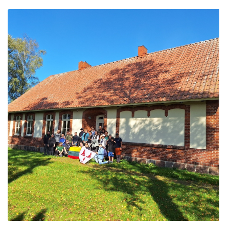
ES projektas GENIUS LOCI. Audio gidas muziejuje
ES PROJEKTAS GENIUS LOCI. Įsigyti rūbų komplektai
ES projektas GENIUS LOCI. Atnaujinta interneto
svetainė
ES PROJEKTAS GENIUS LOCI. Rengiamas kiemo
apšvietimas
ES projektas GENIUS LOCI. Rengiamos kiemo
edukacinės erdvės.
ES projektas GENIUS LOCI. Vydūno suolelio projektas
ES projektas GENIUS LOCI. Projekto idėja