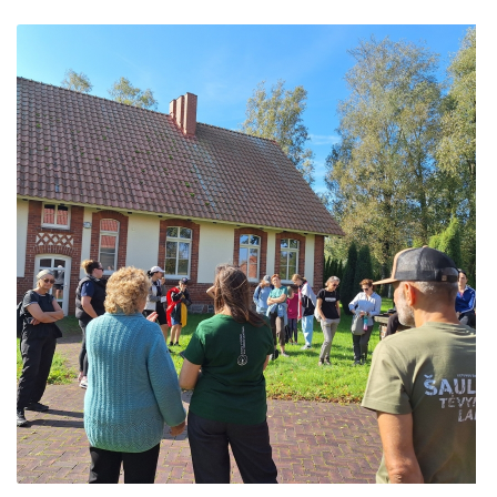
suolelis
ES Projektas GENIUS LOCI. Tarptautinis muziejų projektas
ES PROJEKTAS GENIUS LOCI. Kieme ,,dygsta"
Projektai
informaciniai stendai ir rodyklės
ES PROJEKTAS GENIUS LOCI. Rengiamas Vydūno
suolelis
ES PROJEKTAS GENIUS LOCI. Vydūno šviesos
festivalio ,,atidarymas"
ES PROJEKTAS GENIUS LOCI. Įrengtas Vydūno
šviesos takas
ES PROJEKTAS GENIUS LOCI. Įrengtas kiemo
apšvietimas