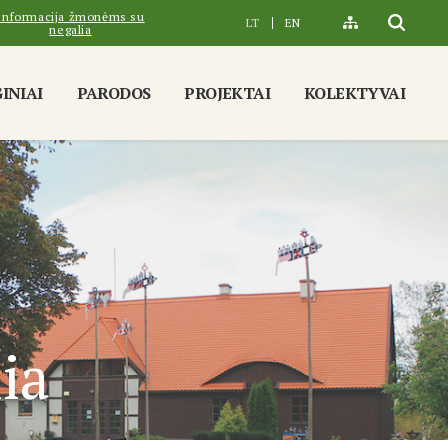
Informacija žmonėms su
LT
EN
negalia
INIAI
PARODOS
PROJEKTAI
KOLEKTYVAI
ia