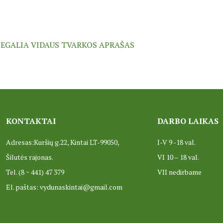
NEGALIA VIDAUS TVARKOS APRAŠAS
KONTAKTAI
DARBO LAIKAS
Adresas:Kuršių g.22, Kintai LT-99050,
I-V 9 -18 val.
Šilutės rajonas.
VI 10 – 18 val.
Tel. (8 ~ 441) 47 379
VII nedirbame
El. paštas: vydunaskintai@gmail.com