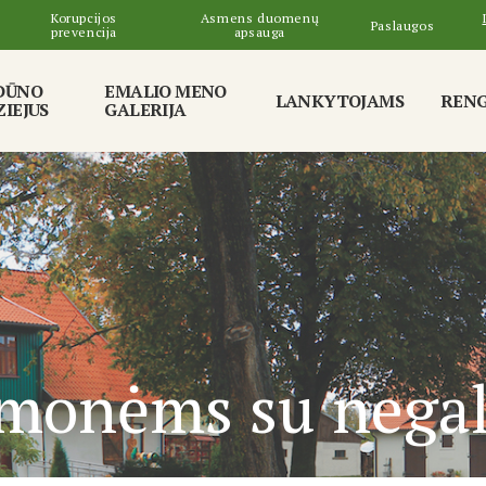
Korupcijos
Asmens duomenų
Paslaugos
prevencija
apsauga
DŪNO
EMALIO MENO
LANKYTOJAMS
RENG
IEJUS
GALERIJA
žmonėms su negal