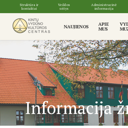
Struktūra ir
Veiklos
Administracinė
kontaktai
sritys
informacija
APIE
VY
NAUJIENOS
MUS
MUZ
Informacija 