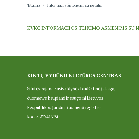
Titulinis
Informacija žmonėms su negalia
KVKC INFORMACIJOS TEIKIMO ASMENIMS SU 
KINTŲ VYDŪNO KULTŪROS CENTRAS
Šilutės rajono savivaldybės biudžetinė įstaiga,
duomenys kaupiami ir saugomi Lietuvos
Respublikos Juridinių asmenų registre,
kodas 277413750