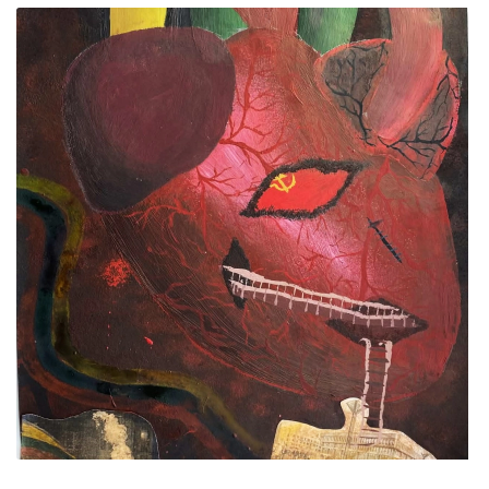
ES Projektas GENIUS LOCI. Tarptautinis muziejų projektas
ES PROJEKTAS GENIUS LOCI. Rengiamas Vydūno
suolelis
Projektai
ES PROJEKTAS GENIUS LOCI. Vydūno šviesos
festivalio ,,atidarymas"
ES PROJEKTAS GENIUS LOCI. Įrengtas Vydūno
šviesos takas
ES PROJEKTAS GENIUS LOCI. Įrengtas kiemo
apšvietimas
ES projektas GENIUS LOCI. Audio gidas muziejuje
ES PROJEKTAS GENIUS LOCI. Įsigyti rūbų komplektai