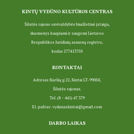
projektas
KINTŲ VYDŪNO KULTŪROS CENTRAS
Projektai
Šilutės rajono savivaldybės biudžetinė įstaiga,
duomenys kaupiami ir saugomi Lietuvos
Respublikos Juridinių asmenų registre,
kodas 277413750
KONTAKTAI
Adresas:Kuršių g.22, Kintai LT-99050,
Šilutės rajonas.
Tel. (8 ~ 441) 47 379
El. paštas: vydunaskintai@gmail.com
DARBO LAIKAS