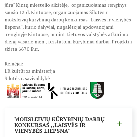
ŠILUTĖS ŽRVVG ,,ŽUVĖJŲ KRAŠTAS" PROJEKTAS 2025/20
jūra" Kintų miestelio aikštėje, organizuojamas renginys
sausio 13 d. Kintuose, organizuojamas Šilutės r.
KPD PROJEKTAS ,,MAŽOSIOS LIETUVOS MOKYKLA-
KULTŪROS MINISTERIJOS PROJEKTAS ''KODAS: LAISVĖS
moksleivių kūrybinių darbų konkursas „Laisvės ir vienybės
UNIKALUS VIETOVĖS VEIDAS", 2025 M. Konferencija-
atviras forumas
liepsna“, kurio dalyviai, nugalėtojai apdovanojami
KPD PROJEKTAS ,,MAŽOSIOS LIETUVOS MOKYKLA-UNIKALU
renginyje Kintuose, minint Lietuvos valstybės atkūrimo
dieną vasario mėn., pristatomi kūrybiniai darbai. Projektui
KPD PROJEKTAS ,,MAŽOSIOS LIETUVOS MOKYKLA-
KPD PROJEKTAS ,,MAŽOSIOS LIETUVOS MOKYKLA-UNIKALUS
skirta 6670 Eur.
UNIKALUS VIETOVĖS VEIDAS", 2025 M. Žygis ,,Senųjų
mokyklų keliais"
KPD PROJEKTAS ,,MAŽOSIOS LIETUVOS MOKYKLA-UNIKALU
Rėmėjai:
LR kultūros ministerija
KPD PROJEKTAS ,,MAŽOSIOS LIETUVOS MOKYKLA-UNIKALUS
KPD PROJEKTAS ,,MAŽOSIOS LIETUVOS MOKYKLA-
UNIKALUS VIETOVĖS VEIDAS", 2025 M. Emalio meno
Šilutės r. savivaldybė
laboratorija
KPD PROJEKTAS ,,MAŽOSIOS LIETUVOS MOKYKLA-UNIKALUS 
KPD PROJEKTAS ,,MAŽOSIOS LIETUVOS MOKYKLA-UNIKAL
KPD PROJEKTAS ,,MAŽOSIOS LIETUVOS MOKYKLA-
UNIKALUS VIETOVĖS VEIDAS", 2025 M. ,,Šviesos
misterija"
PROJEKTAS ,,KULTŪROS SKŪNĖ". Pavasario keramikos dirb
MOKSLEIVIŲ KŪRYBINIŲ DARBŲ
KONKURSAS ,,LAISVĖS IR
PROJEKTAS ,,KULTŪROS SKŪNĖ". Keramikos dirbtuvėse-įka
KPD PROJEKTAS ,,MAŽOSIOS LIETUVOS MOKYKLA-
VIENYBĖS LIEPSNA"
UNIKALUS VIETOVĖS VEIDAS", 2025 M. Lankstinukas,
maišeliai, rašikliai