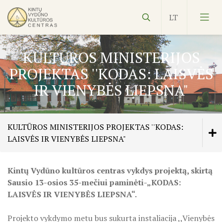
KULTŪROS MINISTERIJOS
PROJEKTAS ''KODAS: LAISVĖS
IR VIENYBĖS LIEPSNA"
Vydūnas
KULTŪROS MINISTERIJOS PROJEKTAS ''KODAS:
Ekspozicijos
LAISVĖS IR VIENYBĖS LIEPSNA"
Edukacijos
Kintų Vydūno kultūros centras vykdys projektą, skirtą
ŠILUTĖS ŽRVVG ,,ŽUVĖJŲ KRAŠTAS" PROJEKTAS
Kultūros pasas
2025/2026 M.
Veiklos planas
Sausio 13-osios 35-mečiui paminėti-„KODAS:
LAISVĖS IR VIENYBĖS LIEPSNA“.
NVŠ
KILNOJAMOJI Emalio darbų paroda KLAIPĖDOS KRAŠT
KULTŪROS MINISTERIJOS PROJEKTAS ''KODAS:
Projekto vykdymo metu bus sukurta instaliacija ,,Vienybės
LAISVĖS IR VIENYBĖS LIEPSNA"