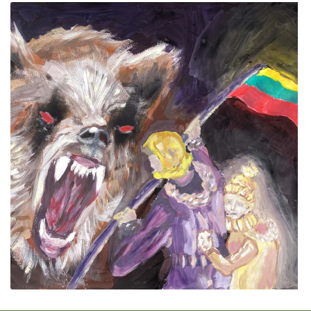
ES projektas GENIUS LOCI. Atnaujinta interneto
svetainė
ES PROJEKTAS GENIUS LOCI. Rengiamas kiemo
apšvietimas
ES projektas GENIUS LOCI. Rengiamos kiemo
edukacinės erdvės.
ES projektas GENIUS LOCI. Vydūno suolelio projektas
ES projektas GENIUS LOCI. Projekto idėja
ES projektas GENIUS LOCI. Partnerių susitikimas
ES Projektas GENIUS LOCI. Tarptautinis muziejų