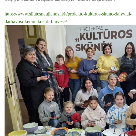
ŠILUTĖS ŽRVVG ,,ŽUVĖJŲ KRAŠTAS" PROJEKTAS 2025/20
https://www.silutesnaujienos.lt/lt/projekto-kulturos-skune-dalyviai-
KPD PROJEKTAS ,,MAŽOSIOS LIETUVOS MOKYKLA-
KULTŪROS MINISTERIJOS PROJEKTAS ''KODAS: LAISVĖS
UNIKALUS VIETOVĖS VEIDAS", 2025 M. Konferencija-
darbavosi-keramikos-dirbtuvese/
atviras forumas
KPD PROJEKTAS ,,MAŽOSIOS LIETUVOS MOKYKLA-UNIKALU
KPD PROJEKTAS ,,MAŽOSIOS LIETUVOS MOKYKLA-
KPD PROJEKTAS ,,MAŽOSIOS LIETUVOS MOKYKLA-UNIKALUS
UNIKALUS VIETOVĖS VEIDAS", 2025 M. Žygis ,,Senųjų
mokyklų keliais"
KPD PROJEKTAS ,,MAŽOSIOS LIETUVOS MOKYKLA-UNIKALU
KPD PROJEKTAS ,,MAŽOSIOS LIETUVOS MOKYKLA-UNIKALUS
KPD PROJEKTAS ,,MAŽOSIOS LIETUVOS MOKYKLA-
UNIKALUS VIETOVĖS VEIDAS", 2025 M. Emalio meno
laboratorija
KPD PROJEKTAS ,,MAŽOSIOS LIETUVOS MOKYKLA-UNIKALUS 
KPD PROJEKTAS ,,MAŽOSIOS LIETUVOS MOKYKLA-UNIKAL
KPD PROJEKTAS ,,MAŽOSIOS LIETUVOS MOKYKLA-
UNIKALUS VIETOVĖS VEIDAS", 2025 M. ,,Šviesos
misterija"
PROJEKTAS ,,KULTŪROS SKŪNĖ". Pavasario keramikos dirb
PROJEKTAS ,,KULTŪROS SKŪNĖ". Keramikos dirbtuvėse-įka
KPD PROJEKTAS ,,MAŽOSIOS LIETUVOS MOKYKLA-
UNIKALUS VIETOVĖS VEIDAS", 2025 M. Lankstinukas,
maišeliai, rašikliai