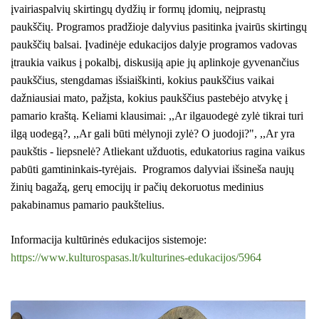
įvairiaspalvių skirtingų dydžių ir formų įdomių, neįprastų
KURŠMARIŲ VĖTRUNGĖS-VĖLUKAI
paukščių. Programos pradžioje dalyvius pasitinka įvairūs skirtingų
Veiklos planas
ŽAISMINGAI APIE FILOSOFIJĄ IR JUSLES
paukščių balsai. Įvadinėje edukacijos dalyje programos vadovas
PALIESK-PAMATYK-IŠGIRSK Vydūno muziejuje
įtraukia vaikus į pokalbį, diskusiją apie jų aplinkoje gyvenančius
KILNOJAMOJI Emalio darbų paroda KLAIPĖDOS KRAŠT
AKTYVIAI APIE VYDŪNĄ
paukščius, stengdamas išsiaiškinti, kokius paukščius vaikai
dažniausiai mato, pažįsta, kokius paukščius pastebėjo atvykę į
VYDŪNAS. UŽAUGAU MAŽOJOJE LIETUVOJE
ŠILUTĖS ŽRVVG ,,ŽUVĖJŲ KRAŠTAS" PROJEKTAS 2025/20
pamario kraštą. Keliami klausimai: ,,Ar ilgauodegė zylė tikrai turi
JUDĖK DAUGIAU, KVĖPUOK LAISVIAU
ilgą uodegą?, ,,Ar gali būti mėlynoji zylė? O juodoji?", ,,Ar yra
KULTŪROS MINISTERIJOS PROJEKTAS ''KODAS: LAISVĖS
MILŽINO SAGA
paukštis - liepsnelė? Atliekant užduotis, edukatorius ragina vaikus
MEŠKERYS
KPD PROJEKTAS ,,MAŽOSIOS LIETUVOS MOKYKLA-UNIKALU
pabūti gamtininkais-tyrėjais. Programos dalyviai išsineša naujų
SVEČIUOSE PAS TANTĘ
žinių bagažą, gerų emocijų ir pačių dekoruotus medinius
KPD PROJEKTAS ,,MAŽOSIOS LIETUVOS MOKYKLA-UNIKALUS
pakabinamus pamario paukštelius.
PASIDARYK PROGINĮ ATVIRUKĄ
BALTŲ GENČIŲ PAPUOŠALAI
KPD PROJEKTAS ,,MAŽOSIOS LIETUVOS MOKYKLA-UNIKALU
Informacija kultūrinės edukacijos sistemoje:
EMALIO MENO TECHNIKA bizantinio meno
https://www.kulturospasas.lt/kulturines-edukacijos/5964
tradicijose
KPD PROJEKTAS ,,MAŽOSIOS LIETUVOS MOKYKLA-UNIKALUS
EMALIAVIMO TECHNIKA ,,NUO PUODO IKI
PAPUOŠALO"
KPD PROJEKTAS ,,MAŽOSIOS LIETUVOS MOKYKLA-UNIKALUS 