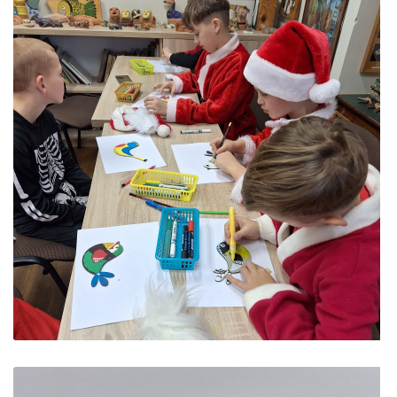
ES PROJEKTAS GENIUS LOCI. Kieme ,,dygsta" informaciniai 
ES PROJEKTAS GENIUS LOCI. Rengiamas Vydūno suolelis
ES PROJEKTAS GENIUS LOCI. Vydūno šviesos festivalio ,,
ES PROJEKTAS GENIUS LOCI. Įrengtas Vydūno šviesos tak
ES PROJEKTAS GENIUS LOCI. Įrengtas kiemo apšvietimas
ES projektas GENIUS LOCI. Audio gidas muziejuje
ES PROJEKTAS GENIUS LOCI. Įsigyti rūbų komplektai
ES projektas GENIUS LOCI. Atnaujinta interneto svetainė
ES PROJEKTAS GENIUS LOCI. Rengiamas kiemo apšvietim
ES projektas GENIUS LOCI. Rengiamos kiemo edukacinės e