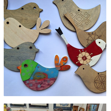
KPD PROJEKTAS ,,MAŽOSIOS LIETUVOS MOKYKLA-UNIKAL
NVŠ
PROJEKTAS ,,KULTŪROS SKŪNĖ". Pavasario keramikos dirb
PROJEKTAS ,,KULTŪROS SKŪNĖ". Keramikos dirbtuvėse-įka
PROJEKTAS ,,KULTŪROS SKŪNĖ". Apie projektą spaudoje
PROJEKTAS ,,KULTŪROS SKŪNĖ". Keramikos dirbtuvių nau
PROJEKTAS ,,KULTŪROS SKŪNĖ". Keramikos dirbtuvės
ES PROJEKTAS GENIUS LOCI. Išleistas bukletas ,,Vydūno m
BAIGIAMAS ES PROJEKTAS GENIUS LOCI
ES PROJEKTAS GENIUS LOCI. Vydūno šviesos festivalis. II-
ES PROJEKTAS GENIUS LOCI. Vydūno šviesos festivalis. III
ES PROJEKTAS GENIUS LOCI. Įrengtas Vydūno suolelis