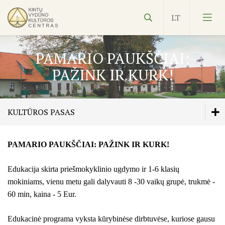
PAMARIO PAUKŠČIAI:
PAŽINK IR KURK!
Vydūnas
KULTŪROS PASAS
Ekspozicijos
PAMARIO PAUKŠČIAI: PAŽINK IR KURK!
Edukacijos
Edukacijos
Edukacija skirta priešmokyklinio ugdymo ir 1-6 klasių
Kultūros pasas
Kultūros pasas
mokiniams, vienu metu gali dalyvauti 8 -30 vaikų grupė, trukmė -
PAMARIO PAUKŠČIAI: PAŽINK IR KURK!
60 min, kaina - 5 Eur.
NVŠ
ŽUVININKAI IR ŽUVYS
Edukacinė programa vyksta kūrybinėse dirbtuvėse, kuriose gausu
SUKURK IR NUSPALVINK VĖTRUNGĖLĘ