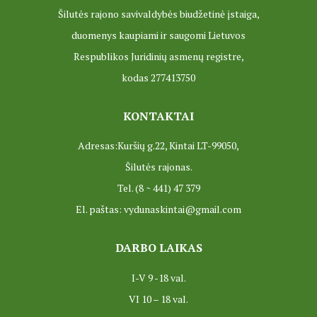
Šilutės rajono savivaldybės biudžetinė įstaiga,
duomenys kaupiami ir saugomi Lietuvos
Respublikos Juridinių asmenų registre,
kodas 277413750
KONTAKTAI
Adresas:Kuršių g.22, Kintai LT-99050,
Šilutės rajonas.
Tel. (8 ~ 441) 47 379
El. paštas: vydunaskintai@gmail.com
DARBO LAIKAS
I-V 9 -18 val.
VI 10 – 18 val.