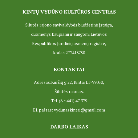
KINTŲ VYDŪNO KULTŪROS CENTRAS
Šilutės rajono savivaldybės biudžetinė įstaiga,
duomenys kaupiami ir saugomi Lietuvos
Respublikos Juridinių asmenų registre,
kodas 277413750
KONTAKTAI
Adresas:Kuršių g.22, Kintai LT-99050,
Šilutės rajonas.
Tel. (8 ~ 441) 47 379
El. paštas: vydunaskintai@gmail.com
DARBO LAIKAS