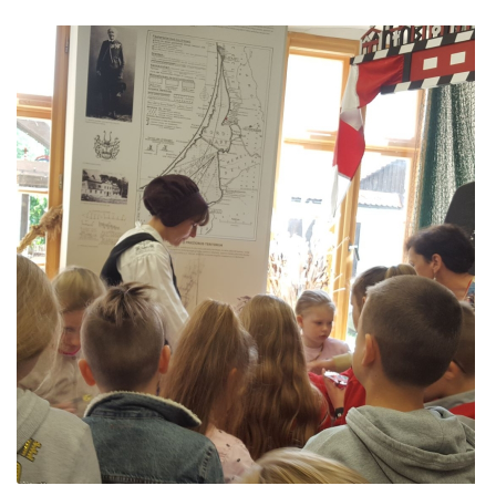
KPD PROJEKTAS ,,MAŽOSIOS LIETUVOS MOKYKLA-UNIKAL
NVŠ
PROJEKTAS ,,KULTŪROS SKŪNĖ". Pavasario keramikos dirb
PROJEKTAS ,,KULTŪROS SKŪNĖ". Keramikos dirbtuvėse-įka
PROJEKTAS ,,KULTŪROS SKŪNĖ". Apie projektą spaudoje
PROJEKTAS ,,KULTŪROS SKŪNĖ". Keramikos dirbtuvių nau
PROJEKTAS ,,KULTŪROS SKŪNĖ". Keramikos dirbtuvės
ES PROJEKTAS GENIUS LOCI. Išleistas bukletas ,,Vydūno m
BAIGIAMAS ES PROJEKTAS GENIUS LOCI
ES PROJEKTAS GENIUS LOCI. Vydūno šviesos festivalis. II-
ES PROJEKTAS GENIUS LOCI. Vydūno šviesos festivalis. III
ES PROJEKTAS GENIUS LOCI. Įrengtas Vydūno suolelis