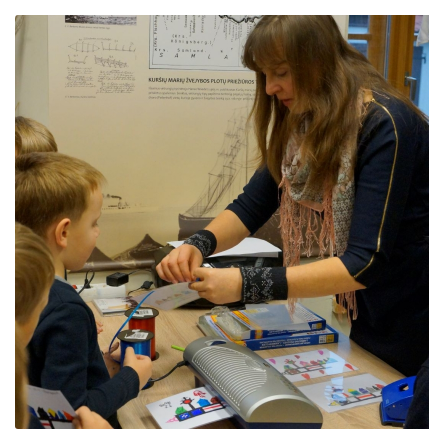
ES projektas GENIUS LOCI. Vydūno suolelio projektas
ES projektas GENIUS LOCI. Projekto idėja
ES projektas GENIUS LOCI. Partnerių susitikimas
ES Projektas GENIUS LOCI. Tarptautinis muziejų projektas
Projektai