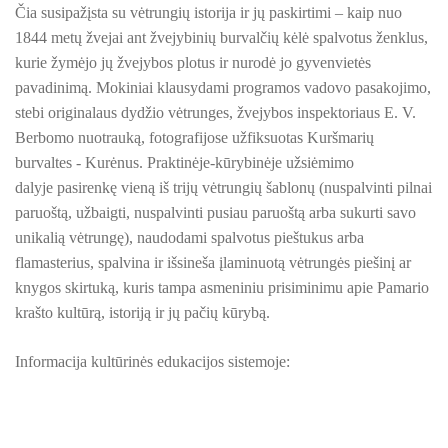
Čia susipažįsta su vėtrungių istorija ir jų paskirtimi – kaip nuo
KURŠMARIŲ VĖTRUNGĖS-VĖLUKAI
1844 metų žvejai ant žvejybinių burvalčių kėlė spalvotus ženklus,
Veiklos planas
ŽAISMINGAI APIE FILOSOFIJĄ IR JUSLES
kurie žymėjo jų žvejybos plotus ir nurodė jo gyvenvietės
PALIESK-PAMATYK-IŠGIRSK Vydūno muziejuje
pavadinimą. Mokiniai klausydami programos vadovo pasakojimo,
KILNOJAMOJI Emalio darbų paroda KLAIPĖDOS KRAŠT
AKTYVIAI APIE VYDŪNĄ
stebi originalaus dydžio vėtrunges, žvejybos inspektoriaus E. V.
Berbomo nuotrauką, fotografijose užfiksuotas Kuršmarių
VYDŪNAS. UŽAUGAU MAŽOJOJE LIETUVOJE
ŠILUTĖS ŽRVVG ,,ŽUVĖJŲ KRAŠTAS" PROJEKTAS 2025/20
burvaltes - Kurėnus. Praktinėje-kūrybinėje užsiėmimo
JUDĖK DAUGIAU, KVĖPUOK LAISVIAU
dalyje pasirenkę vieną iš trijų vėtrungių šablonų (nuspalvinti pilnai
KULTŪROS MINISTERIJOS PROJEKTAS ''KODAS: LAISVĖS
MILŽINO SAGA
paruoštą, užbaigti, nuspalvinti pusiau paruoštą arba sukurti savo
MEŠKERYS
KPD PROJEKTAS ,,MAŽOSIOS LIETUVOS MOKYKLA-UNIKALU
unikalią vėtrungę), naudodami spalvotus pieštukus arba
SVEČIUOSE PAS TANTĘ
flamasterius, spalvina ir išsineša įlaminuotą vėtrungės piešinį ar
KPD PROJEKTAS ,,MAŽOSIOS LIETUVOS MOKYKLA-UNIKALUS
knygos skirtuką, kuris tampa asmeniniu prisiminimu apie Pamario
PASIDARYK PROGINĮ ATVIRUKĄ
krašto kultūrą, istoriją ir jų pačių kūrybą.
BALTŲ GENČIŲ PAPUOŠALAI
KPD PROJEKTAS ,,MAŽOSIOS LIETUVOS MOKYKLA-UNIKALU
EMALIO MENO TECHNIKA bizantinio meno
Informacija kultūrinės edukacijos sistemoje:
tradicijose
KPD PROJEKTAS ,,MAŽOSIOS LIETUVOS MOKYKLA-UNIKALUS
EMALIAVIMO TECHNIKA ,,NUO PUODO IKI
PAPUOŠALO"
KPD PROJEKTAS ,,MAŽOSIOS LIETUVOS MOKYKLA-UNIKALUS 