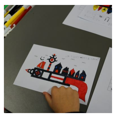
ES PROJEKTAS GENIUS LOCI. Kieme ,,dygsta" informaciniai 
ES PROJEKTAS GENIUS LOCI. Rengiamas Vydūno suolelis
ES PROJEKTAS GENIUS LOCI. Vydūno šviesos festivalio ,,
ES PROJEKTAS GENIUS LOCI. Įrengtas Vydūno šviesos tak
ES PROJEKTAS GENIUS LOCI. Įrengtas kiemo apšvietimas
ES projektas GENIUS LOCI. Audio gidas muziejuje
ES PROJEKTAS GENIUS LOCI. Įsigyti rūbų komplektai
ES projektas GENIUS LOCI. Atnaujinta interneto svetainė
ES PROJEKTAS GENIUS LOCI. Rengiamas kiemo apšvietim
ES projektas GENIUS LOCI. Rengiamos kiemo edukacinės e