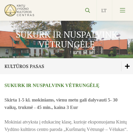
SUKURK IR NUSPALVINK
VĖTRUNGĖLĘ
Vydūnas
KULTŪROS PASAS
Ekspozicijos
SUKURK IR NUSPALVINK VĖTRUNGĖLĘ
Edukacijos
Edukacijos
Skirta 1-5 kl. mokiniams, vienu metu gali dalyvauti 5- 30
Kultūros pasas
Kultūros pasas
vaikų, trukmė - 45 min., kaina 3 Eur
PAMARIO PAUKŠČIAI: PAŽINK IR KURK!
NVŠ
Mokiniai atvyksta į edukacinę klasę, kurioje eksponuojama Kintų
ŽUVININKAI IR ŽUVYS
Vydūno kultūros centro paroda „Kuršmarių Vėtrungė – Vėlukas“.
SUKURK IR NUSPALVINK VĖTRUNGĖLĘ