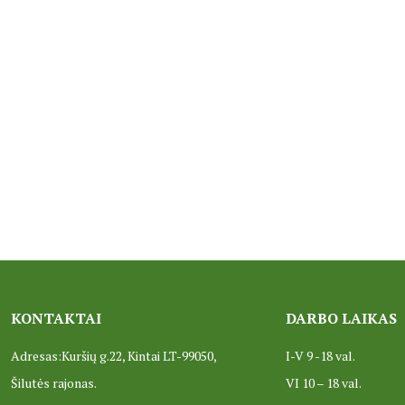
KONTAKTAI
DARBO LAIKAS
Adresas:Kuršių g.22, Kintai LT-99050,
I-V 9 -18 val.
Šilutės rajonas.
VI 10 – 18 val.