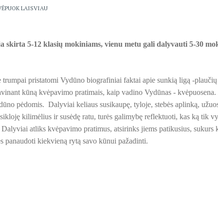
VĖPUOK LAISVIAU
a skirta 5-12 klasių mokiniams, vienu metu gali dalyvauti 5-30 mok
 trumpai pristatomi Vydūno biografiniai faktai apie sunkią ligą -plaučių 
avinant kūną kvėpavimo pratimais, kaip vadino Vydūnas - kvėpuosena. 
dūno pėdomis. Dalyviai keliaus susikaupę, tyloje, stebės aplinką, užu
asikloję kilimėlius ir susėdę ratu, turės galimybę reflektuoti, kas ką tik
. Dalyviai atliks kvėpavimo pratimus, atsirinks jiems patikusius, sukurs 
ės panaudoti kiekvieną rytą savo kūnui pažadinti.