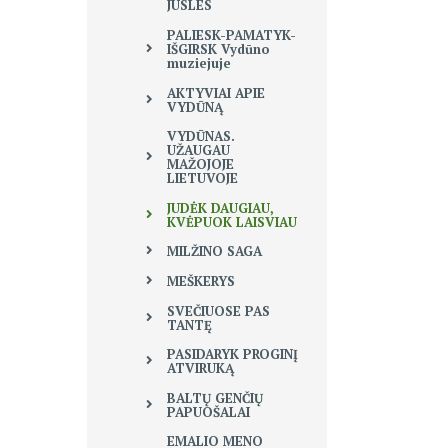
JUSLES
PALIESK-PAMATYK-
IŠGIRSK Vydūno
muziejuje
AKTYVIAI APIE
VYDŪNĄ
VYDŪNAS.
UŽAUGAU
MAŽOJOJE
LIETUVOJE
JUDĖK DAUGIAU,
KVĖPUOK LAISVIAU
MILŽINO SAGA
MEŠKERYS
SVEČIUOSE PAS
TANTĘ
PASIDARYK PROGINĮ
ATVIRUKĄ
BALTŲ GENČIŲ
PAPUOŠALAI
EMALIO MENO