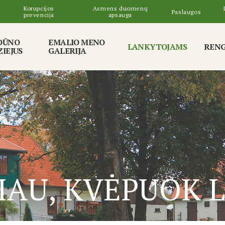
Korupcijos
Asmens duomenų
Paslaugos
prevencija
apsauga
DŪNO
EMALIO MENO
LANKYTOJAMS
RENG
IEJUS
GALERIJA
IAU, KVĖPUOK 