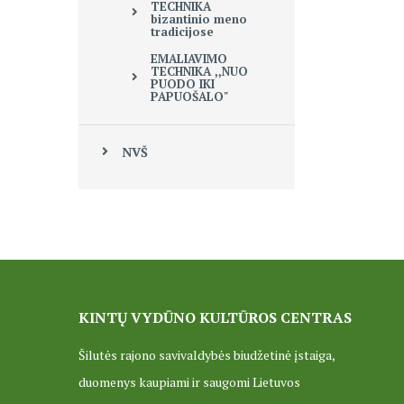
TECHNIKA
bizantinio meno
tradicijose
EMALIAVIMO
TECHNIKA ,,NUO
PUODO IKI
PAPUOŠALO"
NVŠ
KINTŲ VYDŪNO KULTŪROS CENTRAS
Šilutės rajono savivaldybės biudžetinė įstaiga,
duomenys kaupiami ir saugomi Lietuvos