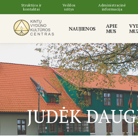
Struktūra ir
Veiklos
Administracinė
kontaktai
sritys
informacija
APIE
VY
NAUJIENOS
MUS
MUZ
JUDĖK DAUG