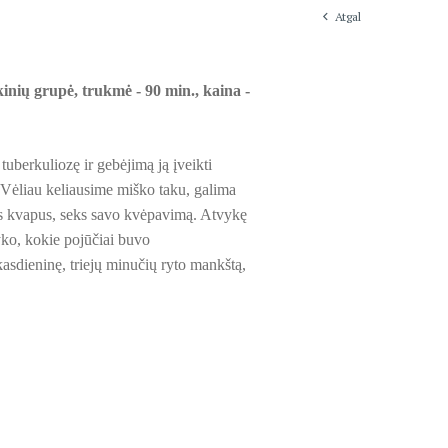
Atgal
inių grupė, trukmė - 90 min., kaina -
tuberkuliozę ir gebėjimą ją įveikti
Vėliau keliausime miško taku, galima
os kvapus, seks savo kvėpavimą. Atvykę
 vyko, kokie pojūčiai buvo
kasdieninę, triejų minučių ryto mankštą,