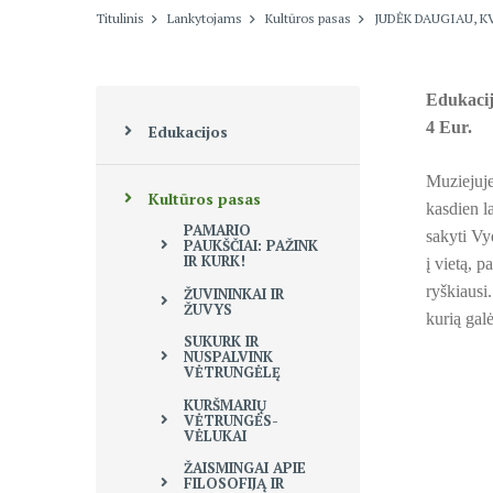
Titulinis
Lankytojams
Kultūros pasas
JUDĖK DAUGIAU, K
Edukacij
4 Eur.
Edukacijos
Muziejuje
Kultūros pasas
kasdien l
PAMARIO
sakyti Vy
PAUKŠČIAI: PAŽINK
IR KURK!
į vietą, p
ryškiausi
ŽUVININKAI IR
ŽUVYS
kurią gal
SUKURK IR
NUSPALVINK
VĖTRUNGĖLĘ
KURŠMARIŲ
VĖTRUNGĖS-
VĖLUKAI
ŽAISMINGAI APIE
FILOSOFIJĄ IR