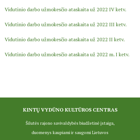
PROJEKTAS ,,KULTŪROS SKŪNĖ". Apie projektą spaudoje
Vidutinio darbo užmokesčio ataskaita už 2022 IV ketv.
PROJEKTAS ,,KULTŪROS SKŪNĖ". Keramikos dirbtuvių nau
Vidutinio darbo užmokesčio ataskaita už 2022 III ketv.
PROJEKTAS ,,KULTŪROS SKŪNĖ". Keramikos dirbtuvės
Vidutinio darbo užmokesčio ataskaita už 2022 II ketv.
ES PROJEKTAS GENIUS LOCI. Išleistas bukletas ,,Vydūno m
Vidutinio darbo užmokesčio ataskaita už 2022 m. I ketv.
BAIGIAMAS ES PROJEKTAS GENIUS LOCI
ES PROJEKTAS GENIUS LOCI. Vydūno šviesos festivalis. II-
ES PROJEKTAS GENIUS LOCI. Vydūno šviesos festivalis. III
ES PROJEKTAS GENIUS LOCI. Įrengtas Vydūno suolelis
KINTŲ VYDŪNO KULTŪROS CENTRAS
ES PROJEKTAS GENIUS LOCI. Kieme ,,dygsta" informaciniai 
Šilutės rajono savivaldybės biudžetinė įstaiga,
ES PROJEKTAS GENIUS LOCI. Rengiamas Vydūno suolelis
duomenys kaupiami ir saugomi Lietuvos
ES PROJEKTAS GENIUS LOCI. Vydūno šviesos festivalio ,,