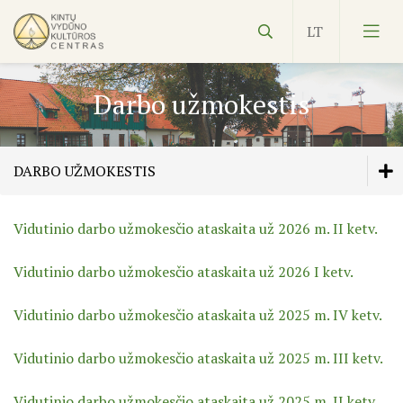
Darbo užmokestis
DARBO UŽMOKESTIS
Vydūnas
Vidutinio darbo užmokesčio ataskaita už 2026 m. II ketv.
Nuostatai
Ekspozicijos
Vidutinio darbo užmokesčio ataskaita už 2026 I ketv.
Edukacijos
Planavimo dokumentai
Vidutinio darbo užmokesčio ataskaita už 2025 m. IV ketv.
Kultūros pasas
Veiklos planas
Darbo užmokestis
Vidutinio darbo užmokesčio ataskaita už 2025 m. III ketv.
NVŠ
KILNOJAMOJI Emalio darbų paroda KLAIPĖDOS KRAŠT
Viešieji pirkimai
Vidutinio darbo užmokesčio ataskaita už 2025 m. II ketv.