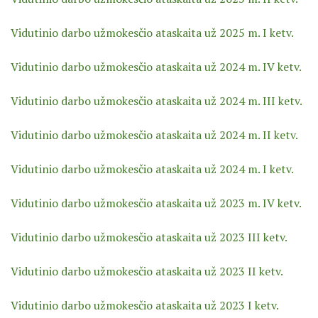
ŠILUTĖS ŽRVVG ,,ŽUVĖJŲ KRAŠTAS" PROJEKTAS 2025/20
Vidutinio darbo užmokesčio ataskaita už 2025 m. I ketv.
Biudžeto vykdymo ataskaitų rinkiniai
KULTŪROS MINISTERIJOS PROJEKTAS ''KODAS: LAISVĖS
Vidutinio darbo užmokesčio ataskaita už 2024 m. IV ketv.
KPD PROJEKTAS ,,MAŽOSIOS LIETUVOS MOKYKLA-UNIKALU
Finansinių ataskaitų rinkiniai
Vidutinio darbo užmokesčio ataskaita už 2024 m. III ketv.
KPD PROJEKTAS ,,MAŽOSIOS LIETUVOS MOKYKLA-UNIKALUS
Tarnybiniai lengvieji automobiliai
Vidutinio darbo užmokesčio ataskaita už 2024 m. II ketv.
KPD PROJEKTAS ,,MAŽOSIOS LIETUVOS MOKYKLA-UNIKALU
KPD PROJEKTAS ,,MAŽOSIOS LIETUVOS MOKYKLA-UNIKALUS
Vidutinio darbo užmokesčio ataskaita už 2024 m. I ketv.
Atviri duomenys
KPD PROJEKTAS ,,MAŽOSIOS LIETUVOS MOKYKLA-UNIKALUS 
Vidutinio darbo užmokesčio ataskaita už 2023 m. IV ketv.
KPD PROJEKTAS ,,MAŽOSIOS LIETUVOS MOKYKLA-UNIKAL
Vidutinio darbo užmokesčio ataskaita už 2023 III ketv.
PROJEKTAS ,,KULTŪROS SKŪNĖ". Pavasario keramikos dirb
Vidutinio darbo užmokesčio ataskaita už 2023 II ketv.
PROJEKTAS ,,KULTŪROS SKŪNĖ". Keramikos dirbtuvėse-įka
Vidutinio darbo užmokesčio ataskaita už 2023 I ketv.