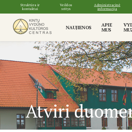
Struktūra ir
Veiklos
Administracinė
kontaktai
sritys
informacija
APIE
VY
NAUJIENOS
MUS
MUZ
Atviri duome