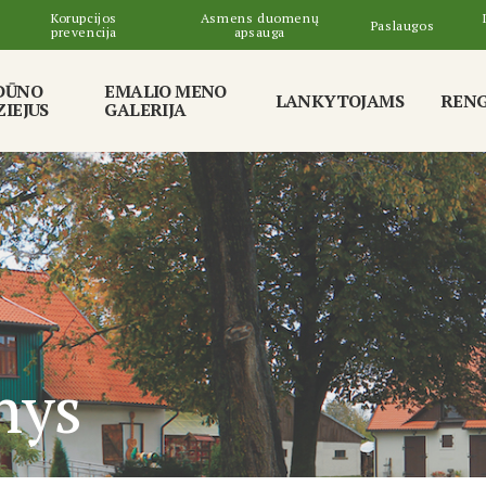
Korupcijos
Asmens duomenų
Paslaugos
prevencija
apsauga
DŪNO
EMALIO MENO
LANKYTOJAMS
RENG
IEJUS
GALERIJA
nys