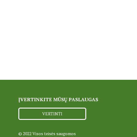
ĮVERTINKITE MŪSŲ PASLAUGAS
VERTINTI
© 2022 Visos teisės saugomos