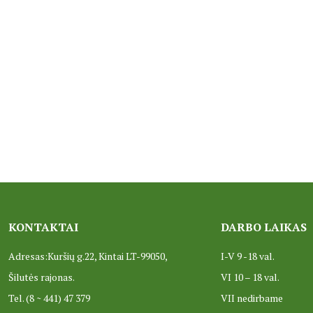
KONTAKTAI
DARBO LAIKAS
Adresas:Kuršių g.22, Kintai LT-99050,
I-V 9 -18 val.
Šilutės rajonas.
VI 10 – 18 val.
Tel. (8 ~ 441) 47 379
VII nedirbame