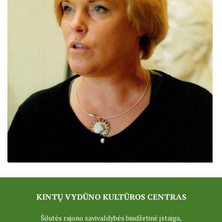
ŠILUTĖS ŽRVVG ,,ŽUVĖJŲ KRAŠTAS" PROJEKTAS 2025/20
Struktūra
KULTŪROS MINISTERIJOS PROJEKTAS ''KODAS: LAISVĖS
KPD PROJEKTAS ,,MAŽOSIOS LIETUVOS MOKYKLA-UNIKALU
KPD PROJEKTAS ,,MAŽOSIOS LIETUVOS MOKYKLA-UNIKALUS
KPD PROJEKTAS ,,MAŽOSIOS LIETUVOS MOKYKLA-UNIKALU
KPD PROJEKTAS ,,MAŽOSIOS LIETUVOS MOKYKLA-UNIKALUS
KPD PROJEKTAS ,,MAŽOSIOS LIETUVOS MOKYKLA-UNIKALUS 
KPD PROJEKTAS ,,MAŽOSIOS LIETUVOS MOKYKLA-UNIKAL
PROJEKTAS ,,KULTŪROS SKŪNĖ". Pavasario keramikos dirb
KINTŲ VYDŪNO KULTŪROS CENTRAS
PROJEKTAS ,,KULTŪROS SKŪNĖ". Keramikos dirbtuvėse-įka
Šilutės rajono savivaldybės biudžetinė įstaiga,