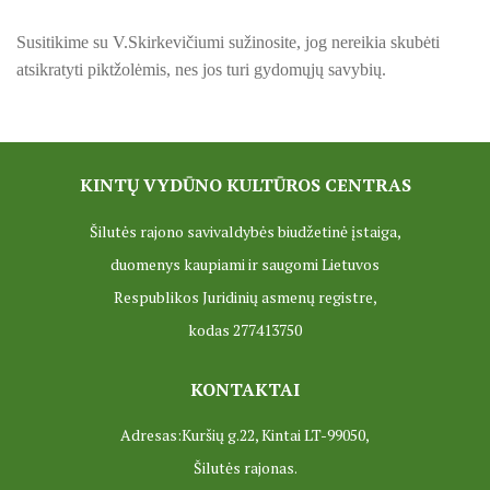
Susitikime su V.Skirkevičiumi sužinosite, jog nereikia skubėti
ES PROJEKTAS GENIUS LOCI. Vydūno šviesos festivalio ,,
atsikratyti piktžolėmis, nes jos turi gydomųjų savybių.
ES PROJEKTAS GENIUS LOCI. Įrengtas Vydūno šviesos tak
ES PROJEKTAS GENIUS LOCI. Įrengtas kiemo apšvietimas
KINTŲ VYDŪNO KULTŪROS CENTRAS
ES projektas GENIUS LOCI. Audio gidas muziejuje
Šilutės rajono savivaldybės biudžetinė įstaiga,
ES PROJEKTAS GENIUS LOCI. Įsigyti rūbų komplektai
duomenys kaupiami ir saugomi Lietuvos
ES projektas GENIUS LOCI. Atnaujinta interneto svetainė
Respublikos Juridinių asmenų registre,
kodas 277413750
ES PROJEKTAS GENIUS LOCI. Rengiamas kiemo apšvietim
ES projektas GENIUS LOCI. Rengiamos kiemo edukacinės e
KONTAKTAI
ES projektas GENIUS LOCI. Vydūno suolelio projektas
Adresas:Kuršių g.22, Kintai LT-99050,
Šilutės rajonas.
ES projektas GENIUS LOCI. Projekto idėja