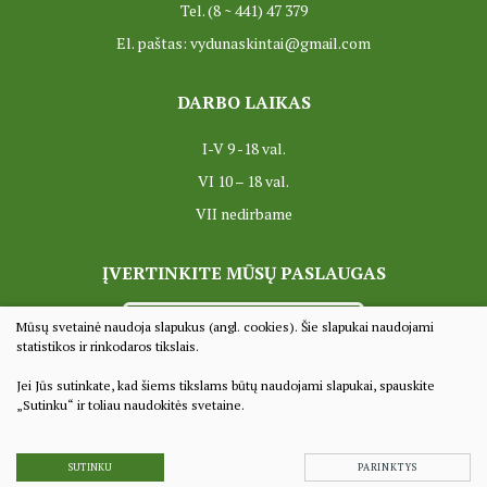
Tel. (8 ~ 441) 47 379
ES projektas GENIUS LOCI. Partnerių susitikimas
El. paštas: vydunaskintai@gmail.com
ES Projektas GENIUS LOCI. Tarptautinis muziejų projektas
DARBO LAIKAS
Projektai
I-V 9 -18 val.
VI 10 – 18 val.
VII nedirbame
ĮVERTINKITE MŪSŲ PASLAUGAS
VERTINTI
Mūsų svetainė naudoja slapukus (angl. cookies). Šie slapukai naudojami
statistikos ir rinkodaros tikslais.
Jei Jūs sutinkate, kad šiems tikslams būtų naudojami slapukai, spauskite
© 2022 Visos teisės saugomos
„Sutinku“ ir toliau naudokitės svetaine.
Duomenų apsauga
Sprendimas:
TEXUS
SUTINKU
PARINKTYS