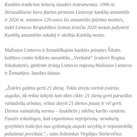
PROJEKTAS ,,KULTŪROS SKŪNĖ". Keramikos dirbtuvėse-įka
Kanklės-tradicinis lietuvių liaudies instrumentas. 1906 m.
Skriaudžiuose buvo įkurtas pirmasis Lietuvoje kanklių ansamblis
PROJEKTAS ,,KULTŪROS SKŪNĖ". Apie projektą spaudoje
ir 2026 m. minimos 120-osios šio ansamblio įkūrimo metinės,
todėl Lietuvos Respublikos Seimas kviečia 2026 metais pažymėti
PROJEKTAS ,,KULTŪROS SKŪNĖ". Keramikos dirbtuvių nau
Kanklių ansamblio sukaktį ir skelbia Kanklių metus.
PROJEKTAS ,,KULTŪROS SKŪNĖ". Keramikos dirbtuvės
Mažosios Lietuvos ir žemaitiškąsias kankles pristatys Šilutės
ES PROJEKTAS GENIUS LOCI. Išleistas bukletas ,,Vydūno m
kultūros centro folkloro ansamblis ,,Verdainė" (vadovė Regina
Jokubaitytė), girdėsite dviejų Lietuvos regionų-Mažosios Lietuvos
BAIGIAMAS ES PROJEKTAS GENIUS LOCI
ir Žemaitijos- liaudies dainas.
ES PROJEKTAS GENIUS LOCI. Vydūno šviesos festivalis. II-
,,Žoleles galima gerti 21 dieną. Tokiu atveju vartoti įvairius
augalus, tik reikia laikytis tam tikro ciklo: 21 dieną gerti paruoštas
ES PROJEKTAS GENIUS LOCI. Vydūno šviesos festivalis. III
vaistažolių arbatas, vėliau daryti 21 dienos pauzę ir vėl gerti.
ES PROJEKTAS GENIUS LOCI. Įrengtas Vydūno suolelis
Dienos vaistažolių norma – šaukštelis į stiklinę karšto vandens.
Pauzės reikalingos, kad organizmas nepriprastų: nesukurtų
ES PROJEKTAS GENIUS LOCI. Kieme ,,dygsta" informaciniai 
gynybinės reakcijos nuo gydomųjų augalo savybių ir nepasireikštų
pašaliniai poveikiai.",- sako žolininkas Virgilijus Skirkevičius.
ES PROJEKTAS GENIUS LOCI. Rengiamas Vydūno suolelis