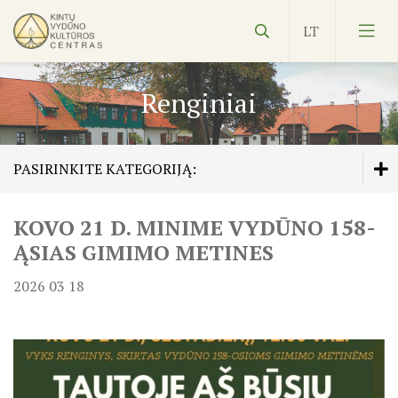
Renginiai
PASIRINKITE KATEGORIJĄ:
Vydūnas
KOVO 21 D. MINIME VYDŪNO 158-
Veiklos planas
Ekspozicijos
ĄSIAS GIMIMO METINES
Edukacijos
2026 03 18
Kultūros pasas
Veiklos planas
NVŠ