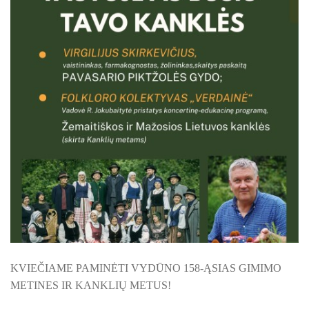
KILNOJAMOJI Emalio darbų paroda KLAIPĖDOS KRAŠT
ŠILUTĖS ŽRVVG ,,ŽUVĖJŲ KRAŠTAS" PROJEKTAS 2025/20
KULTŪROS MINISTERIJOS PROJEKTAS ''KODAS: LAISVĖS
KPD PROJEKTAS ,,MAŽOSIOS LIETUVOS MOKYKLA-UNIKALU
KPD PROJEKTAS ,,MAŽOSIOS LIETUVOS MOKYKLA-UNIKALUS
KPD PROJEKTAS ,,MAŽOSIOS LIETUVOS MOKYKLA-UNIKALU
KPD PROJEKTAS ,,MAŽOSIOS LIETUVOS MOKYKLA-UNIKALUS
KPD PROJEKTAS ,,MAŽOSIOS LIETUVOS MOKYKLA-UNIKALUS 
KPD PROJEKTAS ,,MAŽOSIOS LIETUVOS MOKYKLA-UNIKAL
KVIEČIAME PAMINĖTI VYDŪNO 158-ĄSIAS GIMIMO
PROJEKTAS ,,KULTŪROS SKŪNĖ". Pavasario keramikos dirb
METINES IR KANKLIŲ METUS!