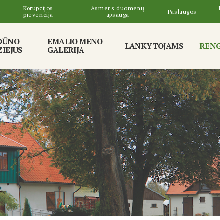
Korupcijos
Asmens duomenų
Paslaugos
prevencija
apsauga
DŪNO
EMALIO MENO
LANKYTOJAMS
RENG
IEJUS
GALERIJA