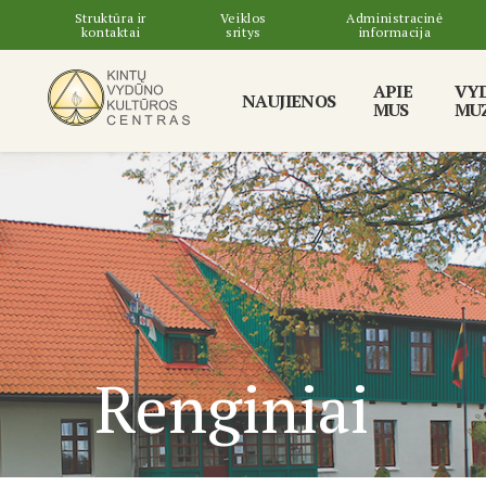
Struktūra ir
Veiklos
Administracinė
kontaktai
sritys
informacija
APIE
VY
NAUJIENOS
MUS
MUZ
Renginiai