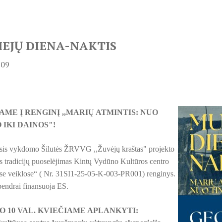
EJŲ DIENA-NAKTIS
 09
AME Į RENGINĮ ,,MARIŲ ATMINTIS: NUO
 IKI DAINOS"!
sis vykdomo Šilutės ŽRVVG ,,Žuvėjų kraštas" projekto
 tradicijų puoselėjimas Kintų Vydūno Kultūros centro
e veiklose“ ( Nr. 31SI1-25-05-K-003-PR001) renginys.
bendrai finansuoja ES.
O 10 VAL. KVIEČIAME APLANKYTI: