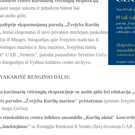
ultūros centro
kuršmarių vėtrungių ekspoziciją
,
jant naujai sukurtu
ir pritaikytu būtent šiai
jai
audio gidu;
 palėpėje eksponuojamą parodą ,,Žvejyba Kuršių
,
kuriai eksponatus iš savo privataus muziejaus paskolino
as iš Mingės, fotografijas apie žvejybos tradicijas iš
eringos muziejai ir Jūrų muziejus, žvejybinį tinklą
ė" UAB ,,Venteris", parodai panaudotos Severino Gečo-
 fotografijos iš Vydūno kultūros centro archyvo.
. VAKARINĖ RENGINIO DALIS:
ja
kuršmarių vėtrungių ekspozicijoje su audio gidu bei edukacija 
nės parodos
,,Žvejyba Kuršių mariose" pristatymas
(
pristato
žvejybo
 Jurgis Gečas);
s etnokultūros centro folkloro ansamblio ,,Kuršių ainiai" koncert
 ,,šmekiojimas"
su Remigiju Rimkumi iš Ventės (žuvį dovanoja UAB ,