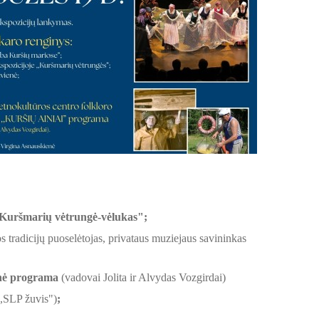
,,Kuršmarių vėtrungė-vėlukas";
s tradicijų puoselėtojas, privataus muziejaus savininkas
inė
programa
(vadovai Jolita ir Alvydas Vozgirdai)
,SLP žuvis")
;