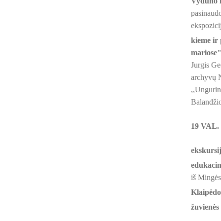
Vydūno k
pasinaudo
ekspozici
kieme ir
mariose"
Jurgis Geč
archyvų N
,,Ungurin
Balandžio
19 VAL
ekskursi
edukaci
iš Mingės
Klaipėdo
žuvienės