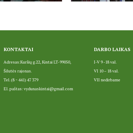
KONTAKTAI
DARBO LAIKAS
Adresas:Kuršių g.22, Kintai LT-99050,
I-V 9 -18 val.
Šilutės rajonas.
VI 10 – 18 val.
Tel. (8 ~ 441) 47 379
VII nedirbame
El. paštas: vydunaskintai@gmail.com