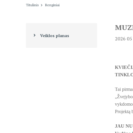
Titulinis
Renginiai
MUZI
Veiklos planas
2026 05
KVIEČI
TINKLO
Tai pirma
„Žvejybos
vykdomos
Projektą 
JAU NU