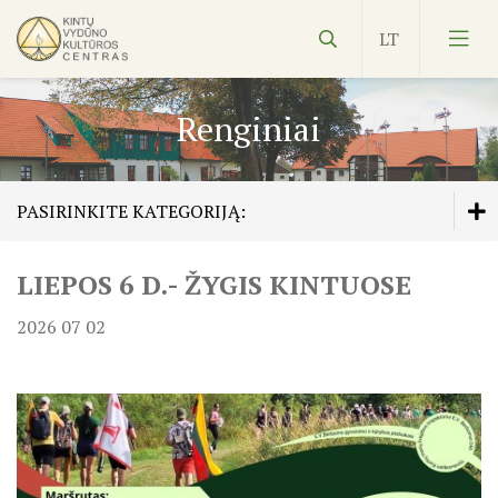
Renginiai
PASIRINKITE KATEGORIJĄ:
Vydūnas
LIEPOS 6 D.- ŽYGIS KINTUOSE
Veiklos planas
Ekspozicijos
2026 07 02
Edukacijos
Kultūros pasas
Veiklos planas
NVŠ