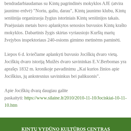
PROJEKTAS ,,KULTŪROS SKŪNĖ". Keramikos dirbtuvėse-įka
bendradarbiaudamas su Kintų pagrindinės mokyklos AJE (atvira
jaunimo erdvė) "Noriu, galiu, darau", Kintų jaunimo klubu, Kintų
PROJEKTAS ,,KULTŪROS SKŪNĖ". Apie projektą spaudoje
seniūnija organizuoja žygius istoriniais Kintų seniūnijos takais.
Praėjusiais metais buvo aplankytos senosios buvusios Kintų krašto
PROJEKTAS ,,KULTŪROS SKŪNĖ". Keramikos dirbtuvių nau
mokyklos. Dabartinis žygis skirtas vyriausiojo Kuršių marių
žvejybos inspektoriaus 240-osioms gimimo metinėms paminėti.
PROJEKTAS ,,KULTŪROS SKŪNĖ". Keramikos dirbtuvės
ES PROJEKTAS GENIUS LOCI. Išleistas bukletas ,,Vydūno m
Liepos 6 d. kviečiame aplankyti buvusio Jociškių dvaro vietą.
Jociškių dvaro istoriją Muižės dvaro savininkas E.V.Berbomas yra
BAIGIAMAS ES PROJEKTAS GENIUS LOCI
aprašęs 1832 m. kronikoje pavadinimu ,,Kai kurios žinios apie
Jociškius, jų ankstesnius savininkus bei palikuonis".
ES PROJEKTAS GENIUS LOCI. Vydūno šviesos festivalis. II-
Apie Jociškių dvarą daugiau galite
ES PROJEKTAS GENIUS LOCI. Vydūno šviesos festivalis. III
paskaityti:
https://www.silaine.lt/2010/2010-11-10/Jociskiai-10-11-
ES PROJEKTAS GENIUS LOCI. Įrengtas Vydūno suolelis
10.htm
ES PROJEKTAS GENIUS LOCI. Kieme ,,dygsta" informaciniai 
KINTŲ VYDŪNO KULTŪROS CENTRAS
ES PROJEKTAS GENIUS LOCI. Rengiamas Vydūno suolelis