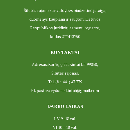
Šilutės rajono savivaldybės biudžetinė įstaiga,
ES PROJEKTAS GENIUS LOCI. Vydūno šviesos festivalio ,,
duomenys kaupiami ir saugomi Lietuvos
ES PROJEKTAS GENIUS LOCI. Įrengtas Vydūno šviesos tak
Respublikos Juridinių asmenų registre,
kodas 277413750
ES PROJEKTAS GENIUS LOCI. Įrengtas kiemo apšvietimas
ES projektas GENIUS LOCI. Audio gidas muziejuje
KONTAKTAI
ES PROJEKTAS GENIUS LOCI. Įsigyti rūbų komplektai
Adresas:Kuršių g.22, Kintai LT-99050,
Šilutės rajonas.
ES projektas GENIUS LOCI. Atnaujinta interneto svetainė
Tel. (8 ~ 441) 47 379
ES PROJEKTAS GENIUS LOCI. Rengiamas kiemo apšvietim
El. paštas: vydunaskintai@gmail.com
ES projektas GENIUS LOCI. Rengiamos kiemo edukacinės e
DARBO LAIKAS
ES projektas GENIUS LOCI. Vydūno suolelio projektas
I-V 9 -18 val.
ES projektas GENIUS LOCI. Projekto idėja
VI 10 – 18 val.