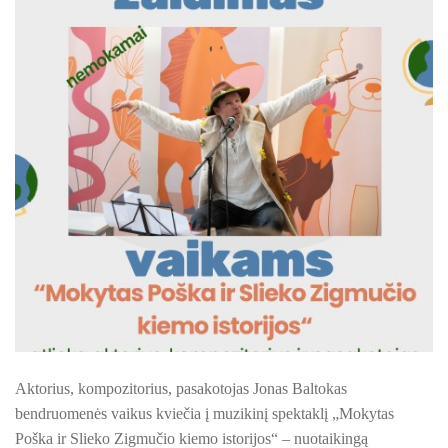
KILNOJAMOJI Emalio darbų paroda KLAIPĖDOS KRAŠT
ŠILUTĖS ŽRVVG ,,ŽUVĖJŲ KRAŠTAS" PROJEKTAS 2025/20
KULTŪROS MINISTERIJOS PROJEKTAS ''KODAS: LAISVĖS
KPD PROJEKTAS ,,MAŽOSIOS LIETUVOS MOKYKLA-UNIKALU
KPD PROJEKTAS ,,MAŽOSIOS LIETUVOS MOKYKLA-UNIKALUS
KPD PROJEKTAS ,,MAŽOSIOS LIETUVOS MOKYKLA-UNIKALU
KPD PROJEKTAS ,,MAŽOSIOS LIETUVOS MOKYKLA-UNIKALUS
KPD PROJEKTAS ,,MAŽOSIOS LIETUVOS MOKYKLA-UNIKALUS 
KPD PROJEKTAS ,,MAŽOSIOS LIETUVOS MOKYKLA-UNIKAL
Aktorius, kompozitorius, pasakotojas Jonas Baltokas
PROJEKTAS ,,KULTŪROS SKŪNĖ". Pavasario keramikos dirb
bendruomenės vaikus kviečia į muzikinį spektaklį „Mokytas
Poška ir Slieko Zigmučio kiemo istorijos“ – nuotaikingą