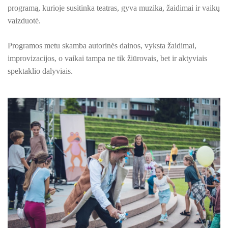
PROJEKTAS ,,KULTŪROS SKŪNĖ". Keramikos dirbtuvėse-įka
programą, kurioje susitinka teatras, gyva muzika, žaidimai ir vaikų
vaizduotė.
PROJEKTAS ,,KULTŪROS SKŪNĖ". Apie projektą spaudoje
Programos metu skamba autorinės dainos, vyksta žaidimai,
PROJEKTAS ,,KULTŪROS SKŪNĖ". Keramikos dirbtuvių nau
improvizacijos, o vaikai tampa ne tik žiūrovais, bet ir aktyviais
PROJEKTAS ,,KULTŪROS SKŪNĖ". Keramikos dirbtuvės
spektaklio dalyviais.
ES PROJEKTAS GENIUS LOCI. Išleistas bukletas ,,Vydūno m
BAIGIAMAS ES PROJEKTAS GENIUS LOCI
ES PROJEKTAS GENIUS LOCI. Vydūno šviesos festivalis. II-
ES PROJEKTAS GENIUS LOCI. Vydūno šviesos festivalis. III
ES PROJEKTAS GENIUS LOCI. Įrengtas Vydūno suolelis
ES PROJEKTAS GENIUS LOCI. Kieme ,,dygsta" informaciniai 
ES PROJEKTAS GENIUS LOCI. Rengiamas Vydūno suolelis