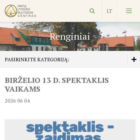
Renginiai
PASIRINKITE KATEGORIJĄ:
Vydūnas
BIRŽELIO 13 D. SPEKTAKLIS
Veiklos planas
Ekspozicijos
VAIKAMS
Edukacijos
2026 06 04
Kultūros pasas
Veiklos planas
NVŠ