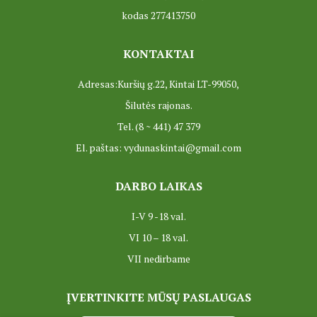
kodas 277413750
ES projektas GENIUS LOCI. Partnerių susitikimas
KONTAKTAI
ES Projektas GENIUS LOCI. Tarptautinis muziejų projektas
Adresas:Kuršių g.22, Kintai LT-99050,
Projektai
Šilutės rajonas.
Tel. (8 ~ 441) 47 379
El. paštas: vydunaskintai@gmail.com
DARBO LAIKAS
I-V 9 -18 val.
VI 10 – 18 val.
VII nedirbame
ĮVERTINKITE MŪSŲ PASLAUGAS