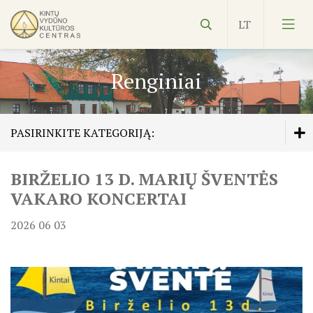
Renginiai
PASIRINKITE KATEGORIJĄ:
Vydūnas
BIRŽELIO 13 D. MARIŲ ŠVENTĖS
Veiklos planas
Ekspozicijos
VAKARO KONCERTAI
Edukacijos
2026 06 03
Kultūros pasas
Veiklos planas
NVŠ