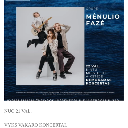
KILNOJAMOJI Emalio darbų paroda KLAIPĖDOS KRAŠT
ŠILUTĖS ŽRVVG ,,ŽUVĖJŲ KRAŠTAS" PROJEKTAS 2025/20
KULTŪROS MINISTERIJOS PROJEKTAS ''KODAS: LAISVĖS
KPD PROJEKTAS ,,MAŽOSIOS LIETUVOS MOKYKLA-UNIKALU
KPD PROJEKTAS ,,MAŽOSIOS LIETUVOS MOKYKLA-UNIKALUS
KPD PROJEKTAS ,,MAŽOSIOS LIETUVOS MOKYKLA-UNIKALU
KPD PROJEKTAS ,,MAŽOSIOS LIETUVOS MOKYKLA-UNIKALUS
KPD PROJEKTAS ,,MAŽOSIOS LIETUVOS MOKYKLA-UNIKALUS 
KPD PROJEKTAS ,,MAŽOSIOS LIETUVOS MOKYKLA-UNIKAL
NUO 21 VAL.
PROJEKTAS ,,KULTŪROS SKŪNĖ". Pavasario keramikos dirb
VYKS VAKARO KONCERTAI.