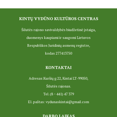
PROJEKTAS ,,KULTŪROS SKŪNĖ". Keramikos dirbtuvėse-įka
PROJEKTAS ,,KULTŪROS SKŪNĖ". Apie projektą spaudoje
KINTŲ VYDŪNO KULTŪROS CENTRAS
PROJEKTAS ,,KULTŪROS SKŪNĖ". Keramikos dirbtuvių nau
Šilutės rajono savivaldybės biudžetinė įstaiga,
PROJEKTAS ,,KULTŪROS SKŪNĖ". Keramikos dirbtuvės
duomenys kaupiami ir saugomi Lietuvos
Respublikos Juridinių asmenų registre,
ES PROJEKTAS GENIUS LOCI. Išleistas bukletas ,,Vydūno m
kodas 277413750
BAIGIAMAS ES PROJEKTAS GENIUS LOCI
KONTAKTAI
ES PROJEKTAS GENIUS LOCI. Vydūno šviesos festivalis. II-
Adresas:Kuršių g.22, Kintai LT-99050,
ES PROJEKTAS GENIUS LOCI. Vydūno šviesos festivalis. III
Šilutės rajonas.
ES PROJEKTAS GENIUS LOCI. Įrengtas Vydūno suolelis
Tel. (8 ~ 441) 47 379
El. paštas: vydunaskintai@gmail.com
ES PROJEKTAS GENIUS LOCI. Kieme ,,dygsta" informaciniai 
DARBO LAIKAS
ES PROJEKTAS GENIUS LOCI. Rengiamas Vydūno suolelis