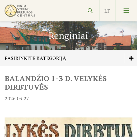
Renginiai
PASIRINKITE KATEGORIJĄ:
Vydūnas
BALANDŽIO 1-3 D. VELYKĖS
Veiklos planas
Ekspozicijos
DIRBTUVĖS
Edukacijos
2026 03 27
Kultūros pasas
Veiklos planas
NVŠ