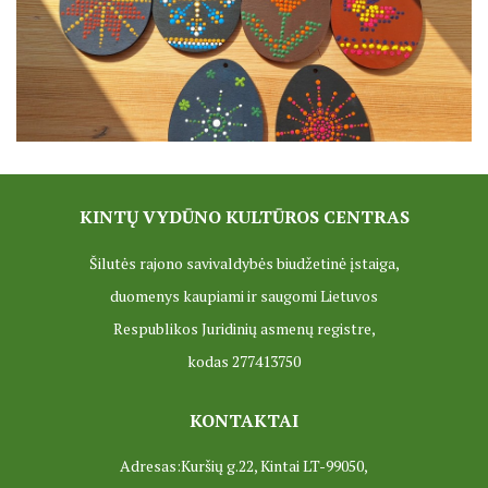
ES projektas GENIUS LOCI. Partnerių susitikimas
ES Projektas GENIUS LOCI. Tarptautinis muziejų projektas
Projektai
KINTŲ VYDŪNO KULTŪROS CENTRAS
Šilutės rajono savivaldybės biudžetinė įstaiga,
duomenys kaupiami ir saugomi Lietuvos
Respublikos Juridinių asmenų registre,
kodas 277413750
KONTAKTAI
Adresas:Kuršių g.22, Kintai LT-99050,