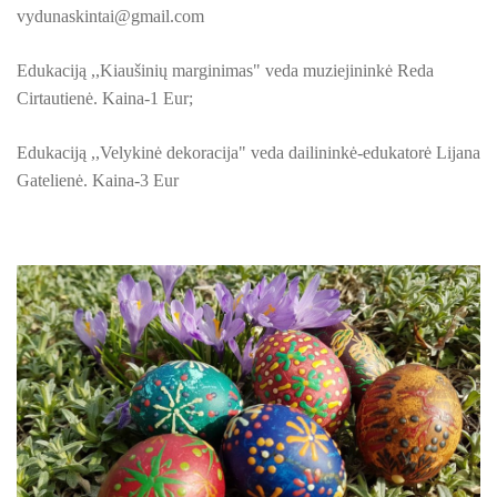
PROJEKTAS ,,KULTŪROS SKŪNĖ". Keramikos dirbtuvėse-įka
vydunaskintai@gmail.com
PROJEKTAS ,,KULTŪROS SKŪNĖ". Apie projektą spaudoje
Edukaciją ,,Kiaušinių marginimas" veda muziejininkė Reda
Cirtautienė. Kaina-1 Eur;
PROJEKTAS ,,KULTŪROS SKŪNĖ". Keramikos dirbtuvių nau
PROJEKTAS ,,KULTŪROS SKŪNĖ". Keramikos dirbtuvės
Edukaciją ,,Velykinė dekoracija" veda dailininkė-edukatorė Lijana
Gatelienė. Kaina-3 Eur
ES PROJEKTAS GENIUS LOCI. Išleistas bukletas ,,Vydūno m
BAIGIAMAS ES PROJEKTAS GENIUS LOCI
ES PROJEKTAS GENIUS LOCI. Vydūno šviesos festivalis. II-
ES PROJEKTAS GENIUS LOCI. Vydūno šviesos festivalis. III
ES PROJEKTAS GENIUS LOCI. Įrengtas Vydūno suolelis
ES PROJEKTAS GENIUS LOCI. Kieme ,,dygsta" informaciniai 
ES PROJEKTAS GENIUS LOCI. Rengiamas Vydūno suolelis