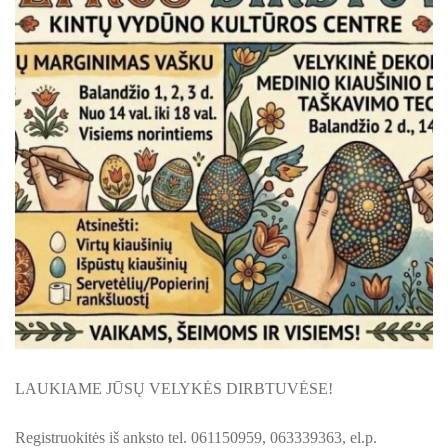
KILNOJAMOJI Emalio darbų paroda KLAIPĖDOS KRAŠT
ŠILUTĖS ŽRVVG ,,ŽUVĖJŲ KRAŠTAS" PROJEKTAS 2025/20
KULTŪROS MINISTERIJOS PROJEKTAS ''KODAS: LAISVĖS
KPD PROJEKTAS ,,MAŽOSIOS LIETUVOS MOKYKLA-UNIKALU
KPD PROJEKTAS ,,MAŽOSIOS LIETUVOS MOKYKLA-UNIKALUS
KPD PROJEKTAS ,,MAŽOSIOS LIETUVOS MOKYKLA-UNIKALU
KPD PROJEKTAS ,,MAŽOSIOS LIETUVOS MOKYKLA-UNIKALUS
KPD PROJEKTAS ,,MAŽOSIOS LIETUVOS MOKYKLA-UNIKALUS 
KPD PROJEKTAS ,,MAŽOSIOS LIETUVOS MOKYKLA-UNIKAL
LAUKIAME JŪSŲ VELYKĖS DIRBTUVĖSE!
PROJEKTAS ,,KULTŪROS SKŪNĖ". Pavasario keramikos dirb
Registruokitės iš anksto tel. 061150959, 063339363, el.p.