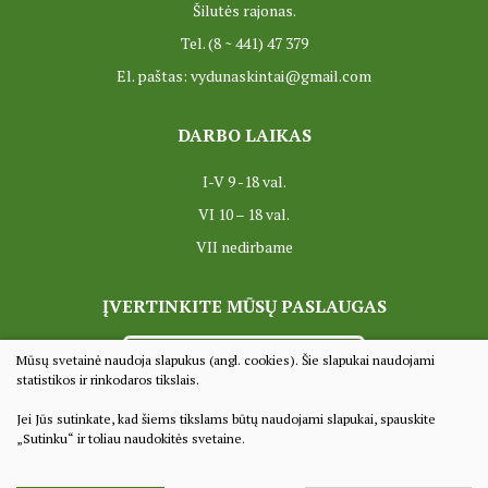
Šilutės rajonas.
Tel. (8 ~ 441) 47 379
El. paštas: vydunaskintai@gmail.com
DARBO LAIKAS
I-V 9 -18 val.
VI 10 – 18 val.
VII nedirbame
ĮVERTINKITE MŪSŲ PASLAUGAS
VERTINTI
Mūsų svetainė naudoja slapukus (angl. cookies). Šie slapukai naudojami
statistikos ir rinkodaros tikslais.
Jei Jūs sutinkate, kad šiems tikslams būtų naudojami slapukai, spauskite
© 2022 Visos teisės saugomos
„Sutinku“ ir toliau naudokitės svetaine.
Duomenų apsauga