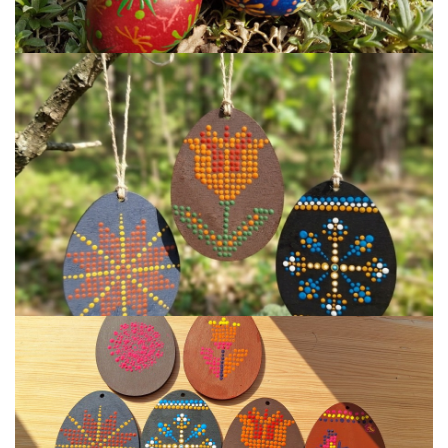
ES PROJEKTAS GENIUS LOCI. Vydūno šviesos festivalio ,,
ES PROJEKTAS GENIUS LOCI. Įrengtas Vydūno šviesos tak
ES PROJEKTAS GENIUS LOCI. Įrengtas kiemo apšvietimas
ES projektas GENIUS LOCI. Audio gidas muziejuje
ES PROJEKTAS GENIUS LOCI. Įsigyti rūbų komplektai
ES projektas GENIUS LOCI. Atnaujinta interneto svetainė
ES PROJEKTAS GENIUS LOCI. Rengiamas kiemo apšvietim
ES projektas GENIUS LOCI. Rengiamos kiemo edukacinės e
ES projektas GENIUS LOCI. Vydūno suolelio projektas
ES projektas GENIUS LOCI. Projekto idėja