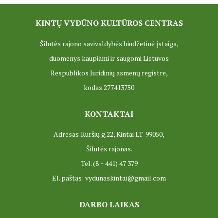
KINTŲ VYDŪNO KULTŪROS CENTRAS
Šilutės rajono savivaldybės biudžetinė įstaiga,
duomenys kaupiami ir saugomi Lietuvos
Respublikos Juridinių asmenų registre,
kodas 277413750
KONTAKTAI
Adresas:Kuršių g.22, Kintai LT-99050,
Šilutės rajonas.
Tel. (8 ~ 441) 47 379
El. paštas: vydunaskintai@gmail.com
DARBO LAIKAS