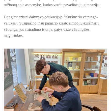
PROJEKTAS ,,KULTŪROS SKŪNĖ". Apie projektą spaudoje
sužinotų apie asmenybę, kurios vardu pavadinta jų gimnazija.
PROJEKTAS ,,KULTŪROS SKŪNĖ". Keramikos dirbtuvių nau
Dar gimnazistai dalyvavo edukacijoje
"Kuršmarių vėtrungė-
PROJEKTAS ,,KULTŪROS SKŪNĖ". Keramikos dirbtuvės
vėlukas". Susipažino ir su pamario krašto simboliu-kuršmarių
vėtrunge, jos atsiradimo istorija, patys dažė vėtrungėles-
ES PROJEKTAS GENIUS LOCI. Išleistas bukletas ,,Vydūno m
magnetukus.
BAIGIAMAS ES PROJEKTAS GENIUS LOCI
ES PROJEKTAS GENIUS LOCI. Vydūno šviesos festivalis. II-
ES PROJEKTAS GENIUS LOCI. Vydūno šviesos festivalis. III
ES PROJEKTAS GENIUS LOCI. Įrengtas Vydūno suolelis
ES PROJEKTAS GENIUS LOCI. Kieme ,,dygsta" informaciniai 
ES PROJEKTAS GENIUS LOCI. Rengiamas Vydūno suolelis
ES PROJEKTAS GENIUS LOCI. Vydūno šviesos festivalio ,,