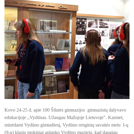
ŠILUTĖS ŽRVVG ,,ŽUVĖJŲ KRAŠTAS" PROJEKTAS 2025/20
KULTŪROS MINISTERIJOS PROJEKTAS ''KODAS: LAISVĖS
KPD PROJEKTAS ,,MAŽOSIOS LIETUVOS MOKYKLA-UNIKALU
KPD PROJEKTAS ,,MAŽOSIOS LIETUVOS MOKYKLA-UNIKALUS
KPD PROJEKTAS ,,MAŽOSIOS LIETUVOS MOKYKLA-UNIKALU
KPD PROJEKTAS ,,MAŽOSIOS LIETUVOS MOKYKLA-UNIKALUS
KPD PROJEKTAS ,,MAŽOSIOS LIETUVOS MOKYKLA-UNIKALUS 
KPD PROJEKTAS ,,MAŽOSIOS LIETUVOS MOKYKLA-UNIKAL
PROJEKTAS ,,KULTŪROS SKŪNĖ". Pavasario keramikos dirb
Kovo 24-25 d. apie
100
Šilutės gimnazijos gimnazistų dalyvavo
edukacijoje ,,Vydūnas. Užaugau Mažojoje Lietuvoje".
Kasmet,
PROJEKTAS ,,KULTŪROS SKŪNĖ". Keramikos dirbtuvėse-įka
minėdami Vydūno gimtadienį, Vydūno renginių savaitės metu I-ų
(9-ų) klasių mokiniai aplanko Vydūno muziejų, kad daugiau