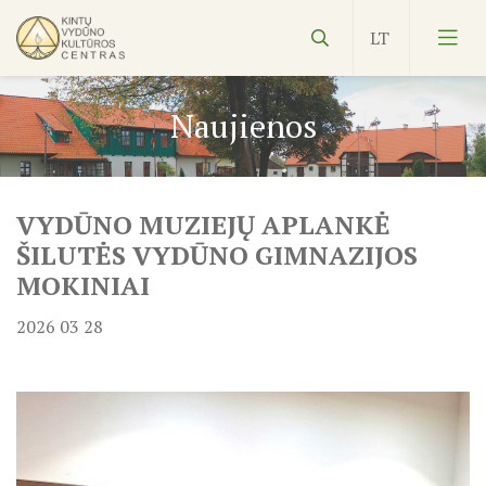
Naujienos
VYDŪNO MUZIEJŲ APLANKĖ
Vydūnas
ŠILUTĖS VYDŪNO GIMNAZIJOS
MOKINIAI
Ekspozicijos
2026 03 28
Edukacijos
Kultūros pasas
Veiklos planas
NVŠ
KILNOJAMOJI Emalio darbų paroda KLAIPĖDOS KRAŠT