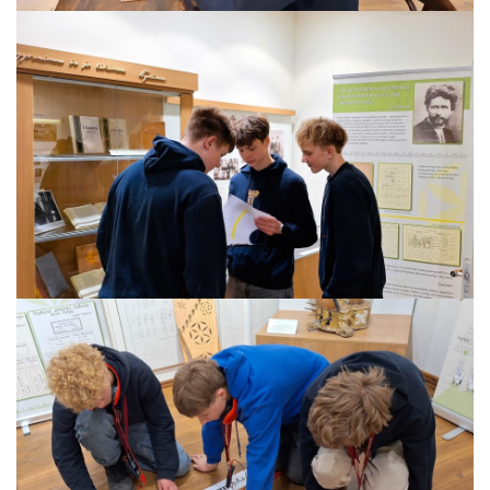
ES PROJEKTAS GENIUS LOCI. Įrengtas Vydūno šviesos tak
ES PROJEKTAS GENIUS LOCI. Įrengtas kiemo apšvietimas
ES projektas GENIUS LOCI. Audio gidas muziejuje
ES PROJEKTAS GENIUS LOCI. Įsigyti rūbų komplektai
ES projektas GENIUS LOCI. Atnaujinta interneto svetainė
ES PROJEKTAS GENIUS LOCI. Rengiamas kiemo apšvietim
ES projektas GENIUS LOCI. Rengiamos kiemo edukacinės e
ES projektas GENIUS LOCI. Vydūno suolelio projektas
ES projektas GENIUS LOCI. Projekto idėja
ES projektas GENIUS LOCI. Partnerių susitikimas