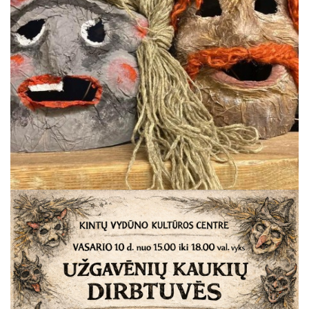
ŠILUTĖS ŽRVVG ,,ŽUVĖJŲ KRAŠTAS" PROJEKTAS 2025/20
KULTŪROS MINISTERIJOS PROJEKTAS ''KODAS: LAISVĖS
KPD PROJEKTAS ,,MAŽOSIOS LIETUVOS MOKYKLA-UNIKALU
KPD PROJEKTAS ,,MAŽOSIOS LIETUVOS MOKYKLA-UNIKALUS
KPD PROJEKTAS ,,MAŽOSIOS LIETUVOS MOKYKLA-UNIKALU
KPD PROJEKTAS ,,MAŽOSIOS LIETUVOS MOKYKLA-UNIKALUS
KPD PROJEKTAS ,,MAŽOSIOS LIETUVOS MOKYKLA-UNIKALUS 
KPD PROJEKTAS ,,MAŽOSIOS LIETUVOS MOKYKLA-UNIKAL
PROJEKTAS ,,KULTŪROS SKŪNĖ". Pavasario keramikos dirb
PROJEKTAS ,,KULTŪROS SKŪNĖ". Keramikos dirbtuvėse-įka