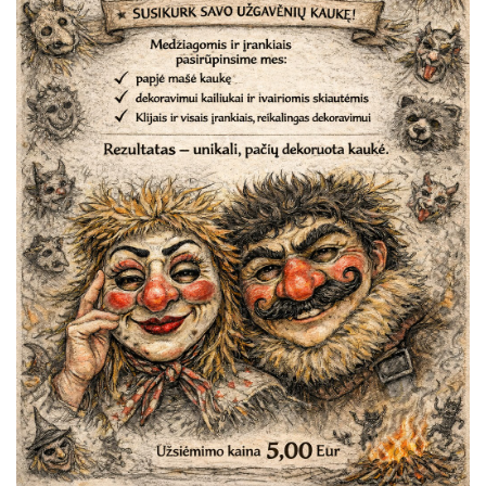
PROJEKTAS ,,KULTŪROS SKŪNĖ". Apie projektą spaudoje
PROJEKTAS ,,KULTŪROS SKŪNĖ". Keramikos dirbtuvių nau
PROJEKTAS ,,KULTŪROS SKŪNĖ". Keramikos dirbtuvės
ES PROJEKTAS GENIUS LOCI. Išleistas bukletas ,,Vydūno m
BAIGIAMAS ES PROJEKTAS GENIUS LOCI
ES PROJEKTAS GENIUS LOCI. Vydūno šviesos festivalis. II-
ES PROJEKTAS GENIUS LOCI. Vydūno šviesos festivalis. III
ES PROJEKTAS GENIUS LOCI. Įrengtas Vydūno suolelis
ES PROJEKTAS GENIUS LOCI. Kieme ,,dygsta" informaciniai 
ES PROJEKTAS GENIUS LOCI. Rengiamas Vydūno suolelis
ES PROJEKTAS GENIUS LOCI. Vydūno šviesos festivalio ,,