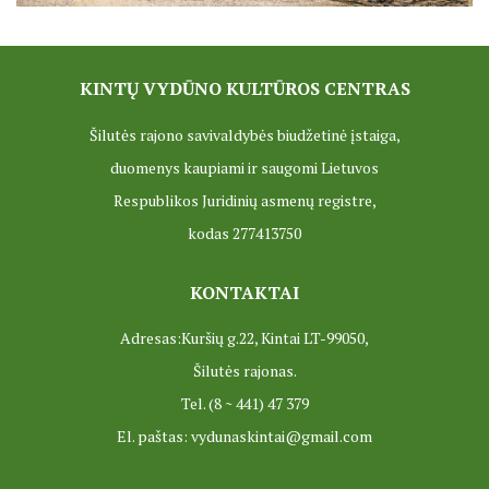
ES PROJEKTAS GENIUS LOCI. Įrengtas Vydūno šviesos tak
KINTŲ VYDŪNO KULTŪROS CENTRAS
ES PROJEKTAS GENIUS LOCI. Įrengtas kiemo apšvietimas
Šilutės rajono savivaldybės biudžetinė įstaiga,
ES projektas GENIUS LOCI. Audio gidas muziejuje
duomenys kaupiami ir saugomi Lietuvos
ES PROJEKTAS GENIUS LOCI. Įsigyti rūbų komplektai
Respublikos Juridinių asmenų registre,
kodas 277413750
ES projektas GENIUS LOCI. Atnaujinta interneto svetainė
ES PROJEKTAS GENIUS LOCI. Rengiamas kiemo apšvietim
KONTAKTAI
ES projektas GENIUS LOCI. Rengiamos kiemo edukacinės e
Adresas:Kuršių g.22, Kintai LT-99050,
Šilutės rajonas.
ES projektas GENIUS LOCI. Vydūno suolelio projektas
Tel. (8 ~ 441) 47 379
ES projektas GENIUS LOCI. Projekto idėja
El. paštas: vydunaskintai@gmail.com
ES projektas GENIUS LOCI. Partnerių susitikimas