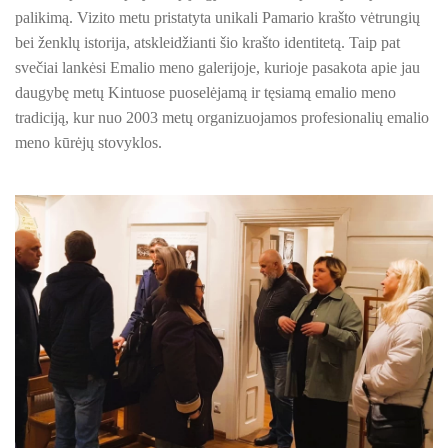
PROJEKTAS ,,KULTŪROS SKŪNĖ". Apie projektą spaudoje
palikimą.
Vizito metu pristatyta unikali Pamario krašto vėtrungių
bei ženklų istorija, atskleidžianti šio krašto identitetą. Taip pat
PROJEKTAS ,,KULTŪROS SKŪNĖ". Keramikos dirbtuvių nau
svečiai lankėsi Emalio meno galerijoje, kurioje pasakota apie jau
PROJEKTAS ,,KULTŪROS SKŪNĖ". Keramikos dirbtuvės
daugybę metų Kintuose puoselėjamą ir tęsiamą emalio meno
tradiciją, kur nuo 2003 metų organizuojamos profesionalių emalio
ES PROJEKTAS GENIUS LOCI. Išleistas bukletas ,,Vydūno m
meno kūrėjų stovyklos.
BAIGIAMAS ES PROJEKTAS GENIUS LOCI
ES PROJEKTAS GENIUS LOCI. Vydūno šviesos festivalis. II-
ES PROJEKTAS GENIUS LOCI. Vydūno šviesos festivalis. III
ES PROJEKTAS GENIUS LOCI. Įrengtas Vydūno suolelis
ES PROJEKTAS GENIUS LOCI. Kieme ,,dygsta" informaciniai 
ES PROJEKTAS GENIUS LOCI. Rengiamas Vydūno suolelis
ES PROJEKTAS GENIUS LOCI. Vydūno šviesos festivalio ,,