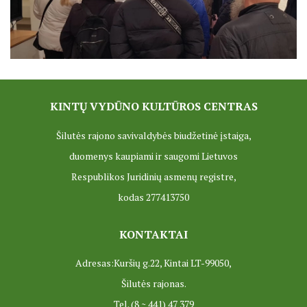
ES Projektas GENIUS LOCI. Tarptautinis muziejų projektas
Projektai
KINTŲ VYDŪNO KULTŪROS CENTRAS
Šilutės rajono savivaldybės biudžetinė įstaiga,
duomenys kaupiami ir saugomi Lietuvos
Respublikos Juridinių asmenų registre,
kodas 277413750
KONTAKTAI
Adresas:Kuršių g.22, Kintai LT-99050,
Šilutės rajonas.
Tel. (8 ~ 441) 47 379