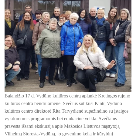
ŠILUTĖS ŽRVVG ,,ŽUVĖJŲ KRAŠTAS" PROJEKTAS 2025/20
KULTŪROS MINISTERIJOS PROJEKTAS ''KODAS: LAISVĖS
KPD PROJEKTAS ,,MAŽOSIOS LIETUVOS MOKYKLA-UNIKALU
KPD PROJEKTAS ,,MAŽOSIOS LIETUVOS MOKYKLA-UNIKALUS
KPD PROJEKTAS ,,MAŽOSIOS LIETUVOS MOKYKLA-UNIKALU
KPD PROJEKTAS ,,MAŽOSIOS LIETUVOS MOKYKLA-UNIKALUS
KPD PROJEKTAS ,,MAŽOSIOS LIETUVOS MOKYKLA-UNIKALUS 
Balandžio 17 d. Vydūno kultūros centrą aplankė Kretingos rajono
KPD PROJEKTAS ,,MAŽOSIOS LIETUVOS MOKYKLA-UNIKAL
kultūros centro bendruomenė. Svečius sutikusi Kintų Vydūno
PROJEKTAS ,,KULTŪROS SKŪNĖ". Pavasario keramikos dirb
kultūros centro direktorė Rita Tarvydienė supažindino su įstaigos
vykdomomis programomis bei edukacine veikla. Svečiams
PROJEKTAS ,,KULTŪROS SKŪNĖ". Keramikos dirbtuvėse-įka
pravesta išsami ekskursija apie Mažosios Lietuvos mąstytoją
Vilhelmą Storostą-Vydūną, jo gyvenimo kelią ir kūrybinį