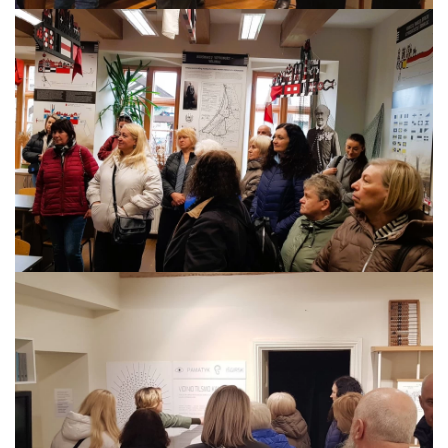
ES PROJEKTAS GENIUS LOCI. Įrengtas Vydūno šviesos tak
ES PROJEKTAS GENIUS LOCI. Įrengtas kiemo apšvietimas
ES projektas GENIUS LOCI. Audio gidas muziejuje
ES PROJEKTAS GENIUS LOCI. Įsigyti rūbų komplektai
ES projektas GENIUS LOCI. Atnaujinta interneto svetainė
ES PROJEKTAS GENIUS LOCI. Rengiamas kiemo apšvietim
ES projektas GENIUS LOCI. Rengiamos kiemo edukacinės e
ES projektas GENIUS LOCI. Vydūno suolelio projektas
ES projektas GENIUS LOCI. Projekto idėja
ES projektas GENIUS LOCI. Partnerių susitikimas