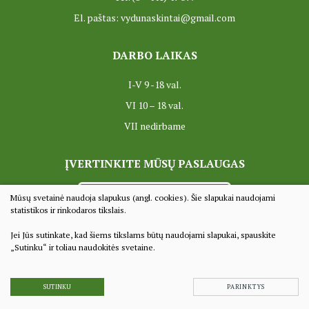
El. paštas: vydunaskintai@gmail.com
DARBO LAIKAS
I-V 9 -18 val.
VI 10 – 18 val.
VII nedirbame
ĮVERTINKITE MŪSŲ PASLAUGAS
VERTINTI
Mūsų svetainė naudoja slapukus (angl. cookies). Šie slapukai naudojami
statistikos ir rinkodaros tikslais.
Jei Jūs sutinkate, kad šiems tikslams būtų naudojami slapukai, spauskite
© 2022 Visos teisės saugomos
„Sutinku“ ir toliau naudokitės svetaine.
Duomenų apsauga
Sprendimas:
TEXUS
SUTINKU
PARINKTYS