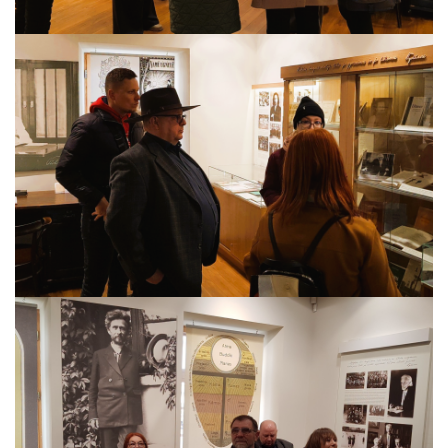
ES PROJEKTAS GENIUS LOCI. Įrengtas Vydūno šviesos tak
ES PROJEKTAS GENIUS LOCI. Įrengtas kiemo apšvietimas
ES projektas GENIUS LOCI. Audio gidas muziejuje
ES PROJEKTAS GENIUS LOCI. Įsigyti rūbų komplektai
ES projektas GENIUS LOCI. Atnaujinta interneto svetainė
ES PROJEKTAS GENIUS LOCI. Rengiamas kiemo apšvietim
ES projektas GENIUS LOCI. Rengiamos kiemo edukacinės e
ES projektas GENIUS LOCI. Vydūno suolelio projektas
ES projektas GENIUS LOCI. Projekto idėja
ES projektas GENIUS LOCI. Partnerių susitikimas