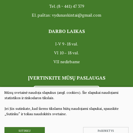
Tel. (8 ~ 441) 47 379
El. paštas: vydunaskintai@gmail.com
DARBO LAIKAS
I-V 9 -18 val.
VI 10 – 18 val.
VII nedirbame
ĮVERTINKITE MŪSŲ PASLAUGAS
VERTINTI
Mūsų svetainė naudoja slapukus (angl. cookies). Šie slapukai naudojami
statistikos ir rinkodaros tikslais.
Jei Jūs sutinkate, kad šiems tikslams būtų naudojami slapukai, spauskite
© 2022 Visos teisės saugomos
„Sutinku“ ir toliau naudokitės svetaine.
Duomenų apsauga
Sprendimas:
TEXUS
SUTINKU
PARINKTYS