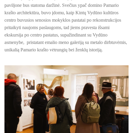
PROJEKTAS ,,KULTŪROS SKŪNĖ". Apie projektą spaudoje
paviljone
bus statoma daržinė.
Svečius ypač domino Pamario
krašto architektūra,
buvo įdomu, kaip Kintų Vydūno kultūros
PROJEKTAS ,,KULTŪROS SKŪNĖ". Keramikos dirbtuvių nau
centro buvusios senosios mokyklos pastatai po rekonstrukcijos
PROJEKTAS ,,KULTŪROS SKŪNĖ". Keramikos dirbtuvės
pritaikyti naujoms paslaugoms, tad jiems
pravesta išsami
ekskursija po centro pastatus, supažindinant su Vydūno
ES PROJEKTAS GENIUS LOCI. Išleistas bukletas ,,Vydūno m
asmenybe, pristatant emalio meno galeriją su metalo dirbtuvėmis,
unikalią Pamario krašto vėtrungių bei ženklų istoriją.
BAIGIAMAS ES PROJEKTAS GENIUS LOCI
ES PROJEKTAS GENIUS LOCI. Vydūno šviesos festivalis. II-
ES PROJEKTAS GENIUS LOCI. Vydūno šviesos festivalis. III
ES PROJEKTAS GENIUS LOCI. Įrengtas Vydūno suolelis
ES PROJEKTAS GENIUS LOCI. Kieme ,,dygsta" informaciniai 
ES PROJEKTAS GENIUS LOCI. Rengiamas Vydūno suolelis
ES PROJEKTAS GENIUS LOCI. Vydūno šviesos festivalio ,,