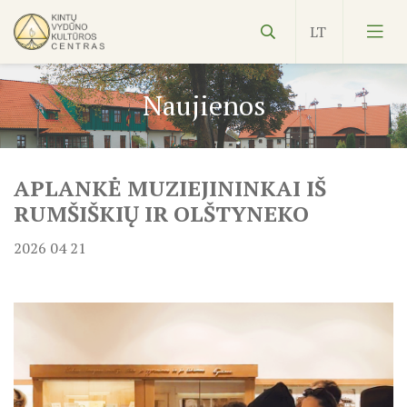
Naujienos
APLANKĖ MUZIEJININKAI IŠ
Vydūnas
RUMŠIŠKIŲ IR OLŠTYNEKO
Ekspozicijos
2026 04 21
Edukacijos
Kultūros pasas
Veiklos planas
NVŠ
KILNOJAMOJI Emalio darbų paroda KLAIPĖDOS KRAŠT