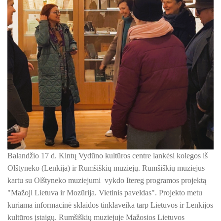
ŠILUTĖS ŽRVVG ,,ŽUVĖJŲ KRAŠTAS" PROJEKTAS 2025/20
KULTŪROS MINISTERIJOS PROJEKTAS ''KODAS: LAISVĖS
KPD PROJEKTAS ,,MAŽOSIOS LIETUVOS MOKYKLA-UNIKALU
KPD PROJEKTAS ,,MAŽOSIOS LIETUVOS MOKYKLA-UNIKALUS
KPD PROJEKTAS ,,MAŽOSIOS LIETUVOS MOKYKLA-UNIKALU
KPD PROJEKTAS ,,MAŽOSIOS LIETUVOS MOKYKLA-UNIKALUS
KPD PROJEKTAS ,,MAŽOSIOS LIETUVOS MOKYKLA-UNIKALUS 
Balandžio 17 d. Kintų Vydūno kultūros centre lankėsi kolegos iš
KPD PROJEKTAS ,,MAŽOSIOS LIETUVOS MOKYKLA-UNIKAL
Olštyneko (Lenkija) ir Rumšiškių muziejų. Rumšiškių muziejus
PROJEKTAS ,,KULTŪROS SKŪNĖ". Pavasario keramikos dirb
kartu su Olštyneko muziejumi vykdo Itereg programos projektą
"Mažoji Lietuva ir Mozūrija. Vietinis paveldas". Projekto metu
PROJEKTAS ,,KULTŪROS SKŪNĖ". Keramikos dirbtuvėse-įka
kuriama informacinė sklaidos tinklaveika tarp Lietuvos ir Lenkijos
kultūros įstaigų. Rumšiškių muziejuje
Mažosios Lietuvos