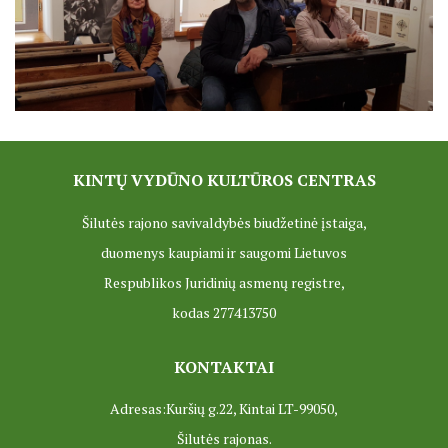
ES Projektas GENIUS LOCI. Tarptautinis muziejų projektas
Projektai
KINTŲ VYDŪNO KULTŪROS CENTRAS
Šilutės rajono savivaldybės biudžetinė įstaiga,
duomenys kaupiami ir saugomi Lietuvos
Respublikos Juridinių asmenų registre,
kodas 277413750
KONTAKTAI
Adresas:Kuršių g.22, Kintai LT-99050,
Šilutės rajonas.