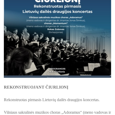
ŠILUTĖS ŽRVVG ,,ŽUVĖJŲ KRAŠTAS" PROJEKTAS 2025/20
KULTŪROS MINISTERIJOS PROJEKTAS ''KODAS: LAISVĖS
KPD PROJEKTAS ,,MAŽOSIOS LIETUVOS MOKYKLA-UNIKALU
KPD PROJEKTAS ,,MAŽOSIOS LIETUVOS MOKYKLA-UNIKALUS
KPD PROJEKTAS ,,MAŽOSIOS LIETUVOS MOKYKLA-UNIKALU
KPD PROJEKTAS ,,MAŽOSIOS LIETUVOS MOKYKLA-UNIKALUS
KPD PROJEKTAS ,,MAŽOSIOS LIETUVOS MOKYKLA-UNIKALUS 
KPD PROJEKTAS ,,MAŽOSIOS LIETUVOS MOKYKLA-UNIKAL
REKONSTRUOJANT ČIURLIONĮ
PROJEKTAS ,,KULTŪROS SKŪNĖ". Pavasario keramikos dirb
Rekonstruotas pirmasis Lietuvių dailės draugijos koncertas.
PROJEKTAS ,,KULTŪROS SKŪNĖ". Keramikos dirbtuvėse-įka
Vilniaus sakralinės muzikos choras „Adoramus“ (meno vadovas ir