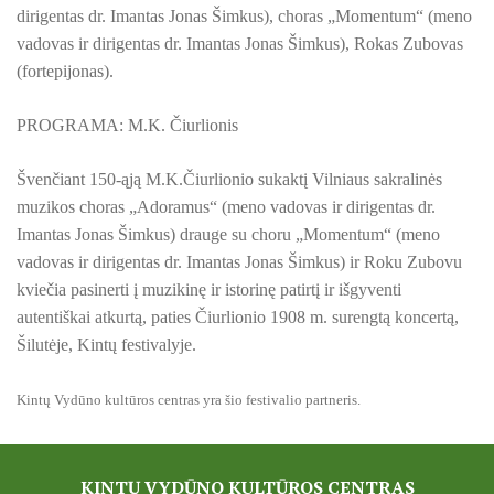
PROJEKTAS ,,KULTŪROS SKŪNĖ". Apie projektą spaudoje
dirigentas dr. Imantas Jonas Šimkus), choras „Momentum“ (meno
vadovas ir dirigentas dr. Imantas Jonas Šimkus), Rokas Zubovas
PROJEKTAS ,,KULTŪROS SKŪNĖ". Keramikos dirbtuvių nau
(fortepijonas).
PROJEKTAS ,,KULTŪROS SKŪNĖ". Keramikos dirbtuvės
PROGRAMA: M.K. Čiurlionis
ES PROJEKTAS GENIUS LOCI. Išleistas bukletas ,,Vydūno m
Švenčiant 150-ąją M.K.Čiurlionio sukaktį Vilniaus sakralinės
BAIGIAMAS ES PROJEKTAS GENIUS LOCI
muzikos choras „Adoramus“ (meno vadovas ir dirigentas dr.
Imantas Jonas Šimkus) drauge su choru „Momentum“ (meno
ES PROJEKTAS GENIUS LOCI. Vydūno šviesos festivalis. II-
vadovas ir dirigentas dr. Imantas Jonas Šimkus) ir Roku Zubovu
kviečia pasinerti į muzikinę ir istorinę patirtį ir išgyventi
ES PROJEKTAS GENIUS LOCI. Vydūno šviesos festivalis. III
autentiškai atkurtą, paties Čiurlionio 1908 m. surengtą koncertą,
ES PROJEKTAS GENIUS LOCI. Įrengtas Vydūno suolelis
Šilutėje, Kintų festivalyje.
ES PROJEKTAS GENIUS LOCI. Kieme ,,dygsta" informaciniai 
Kintų Vydūno kultūros centras yra šio festivalio partneris.
ES PROJEKTAS GENIUS LOCI. Rengiamas Vydūno suolelis
KINTŲ VYDŪNO KULTŪROS CENTRAS
ES PROJEKTAS GENIUS LOCI. Vydūno šviesos festivalio ,,