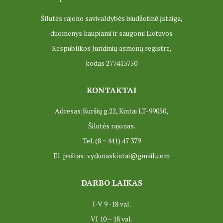
Šilutės rajono savivaldybės biudžetinė įstaiga,
ES PROJEKTAS GENIUS LOCI. Įrengtas Vydūno šviesos tak
duomenys kaupiami ir saugomi Lietuvos
ES PROJEKTAS GENIUS LOCI. Įrengtas kiemo apšvietimas
Respublikos Juridinių asmenų registre,
kodas 277413750
ES projektas GENIUS LOCI. Audio gidas muziejuje
ES PROJEKTAS GENIUS LOCI. Įsigyti rūbų komplektai
KONTAKTAI
ES projektas GENIUS LOCI. Atnaujinta interneto svetainė
Adresas:Kuršių g.22, Kintai LT-99050,
Šilutės rajonas.
ES PROJEKTAS GENIUS LOCI. Rengiamas kiemo apšvietim
Tel. (8 ~ 441) 47 379
ES projektas GENIUS LOCI. Rengiamos kiemo edukacinės e
El. paštas: vydunaskintai@gmail.com
ES projektas GENIUS LOCI. Vydūno suolelio projektas
DARBO LAIKAS
ES projektas GENIUS LOCI. Projekto idėja
I-V 9 -18 val.
ES projektas GENIUS LOCI. Partnerių susitikimas
VI 10 – 18 val.