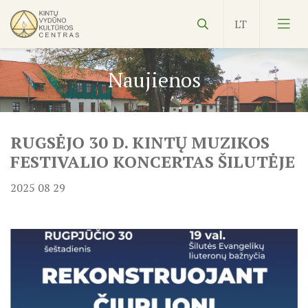
Naujienos
RUGSĖJO 30 D. KINTŲ MUZIKOS
Vydūnas
FESTIVALIO KONCERTAS ŠILUTĖJE
Ekspozicijos
2025 08 29
Edukacijos
Kultūros pasas
Veiklos planas
NVŠ
KILNOJAMOJI Emalio darbų paroda KLAIPĖDOS KRAŠT