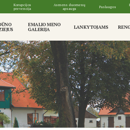
Korupcijos
Asmens duomenų
Paslaugos
prevencija
apsauga
DŪNO
EMALIO MENO
LANKYTOJAMS
RENG
IEJUS
GALERIJA