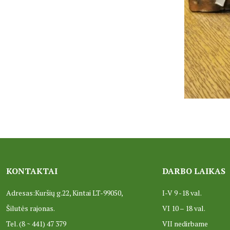
KONTAKTAI
DARBO LAIKAS
Adresas:Kuršių g.22, Kintai LT-99050,
I-V 9 -18 val.
Šilutės rajonas.
VI 10 – 18 val.
Tel. (8 ~ 441) 47 379
VII nedirbame