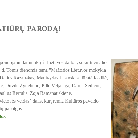
ATIŪRŲ PARODĄ!
onuojami dailininkų iš Lietuvos darbai, sukurti emalio
26 d. Tomis dienomis tema "Mažosios Lietuvos mokykla-
s, Dalius Razauskas, Mantvydas Lasinskas, Jūratė Kadilė,
, Dovilė Žydelienė, Pille Veljataga, Darija Šedienė,
aulius Bertulis, Zoja Ramanauskienė.
ietovės veidas" dalis, kurį remia Kultūros paveldo
etų pabaigos.
dos/
"