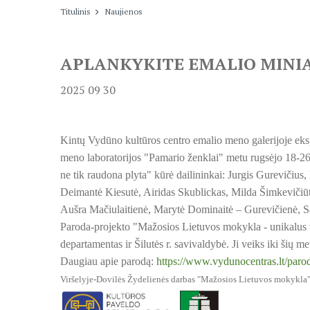
Titulinis
Naujienos
APLANKYKITE EMALIO MINI
2025 09 30
Kintų Vydūno kultūros centro emalio meno galerijoje eksp
meno laboratorijos "Pamario ženklai" metu rugsėjo 18-
ne tik raudona plyta" kūrė dailininkai: Jurgis Gurevičiu
Deimantė Kiesutė, Airidas Skublickas, Milda Šimkevičiūtė
Aušra Mačiulaitienė, Marytė Dominaitė – Gurevičienė, S
Paroda-projekto "Mažosios Lietuvos mokykla - unikalus v
departamentas ir Šilutės r. savivaldybė. Ji veiks iki šių m
Daugiau apie parodą:
https://www.vydunocentras.lt/paro
Viršelyje-Dovilės Žydelienės darbas "Mažosios Lietuvos mokykla