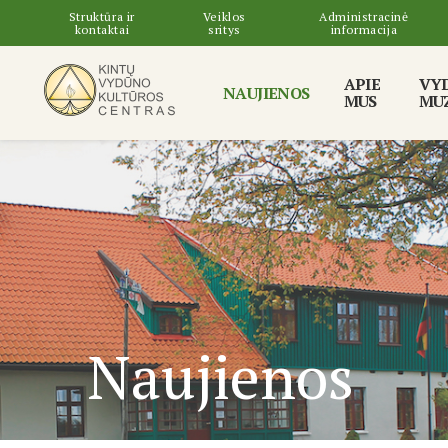
Struktūra ir
Veiklos
Administracinė
kontaktai
sritys
informacija
APIE
VY
NAUJIENOS
MUS
MUZ
Naujienos