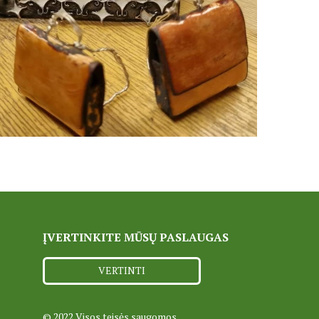
ĮVERTINKITE MŪSŲ PASLAUGAS
VERTINTI
© 2022 Visos teisės saugomos