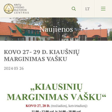
Naujienos
KOVO 27- 29 D. KIAUŠNIŲ
Vydūnas
MARGINIMAS VAŠKU
Ekspozicijos
2024 03 26
Edukacijos
Kultūros pasas
Veiklos planas
NVŠ
KILNOJAMOJI Emalio darbų paroda KLAIPĖDOS KRAŠT