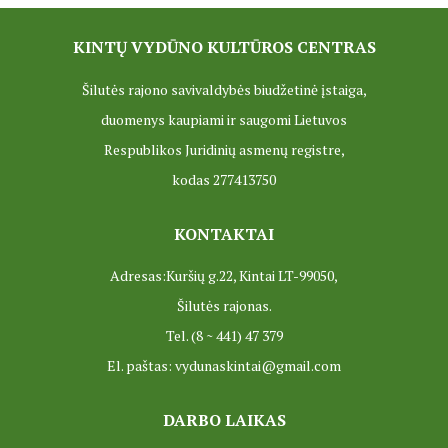
PROJEKTAS ,,KULTŪROS SKŪNĖ". Apie projektą spaudoje
KINTŲ VYDŪNO KULTŪROS CENTRAS
PROJEKTAS ,,KULTŪROS SKŪNĖ". Keramikos dirbtuvių nau
Šilutės rajono savivaldybės biudžetinė įstaiga,
PROJEKTAS ,,KULTŪROS SKŪNĖ". Keramikos dirbtuvės
duomenys kaupiami ir saugomi Lietuvos
ES PROJEKTAS GENIUS LOCI. Išleistas bukletas ,,Vydūno m
Respublikos Juridinių asmenų registre,
kodas 277413750
BAIGIAMAS ES PROJEKTAS GENIUS LOCI
ES PROJEKTAS GENIUS LOCI. Vydūno šviesos festivalis. II-
KONTAKTAI
ES PROJEKTAS GENIUS LOCI. Vydūno šviesos festivalis. III
Adresas:Kuršių g.22, Kintai LT-99050,
Šilutės rajonas.
ES PROJEKTAS GENIUS LOCI. Įrengtas Vydūno suolelis
Tel. (8 ~ 441) 47 379
ES PROJEKTAS GENIUS LOCI. Kieme ,,dygsta" informaciniai 
El. paštas: vydunaskintai@gmail.com
ES PROJEKTAS GENIUS LOCI. Rengiamas Vydūno suolelis
DARBO LAIKAS
ES PROJEKTAS GENIUS LOCI. Vydūno šviesos festivalio ,,