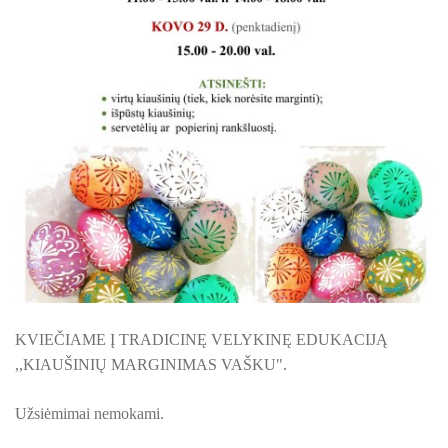
ŠILUTĖS ŽRVVG ,,ŽUVĖJŲ KRAŠTAS" PROJEKTAS 2025/20
KULTŪROS MINISTERIJOS PROJEKTAS ''KODAS: LAISVĖS
KPD PROJEKTAS ,,MAŽOSIOS LIETUVOS MOKYKLA-UNIKALU
KPD PROJEKTAS ,,MAŽOSIOS LIETUVOS MOKYKLA-UNIKALUS
KPD PROJEKTAS ,,MAŽOSIOS LIETUVOS MOKYKLA-UNIKALU
KPD PROJEKTAS ,,MAŽOSIOS LIETUVOS MOKYKLA-UNIKALUS
KPD PROJEKTAS ,,MAŽOSIOS LIETUVOS MOKYKLA-UNIKALUS 
KPD PROJEKTAS ,,MAŽOSIOS LIETUVOS MOKYKLA-UNIKAL
KVIEČIAME Į TRADICINĘ VELYKINĘ EDUKACIJĄ
PROJEKTAS ,,KULTŪROS SKŪNĖ". Pavasario keramikos dirb
,,KIAUŠINIŲ MARGINIMAS VAŠKU".
PROJEKTAS ,,KULTŪROS SKŪNĖ". Keramikos dirbtuvėse-įka
Užsiėmimai nemokami.