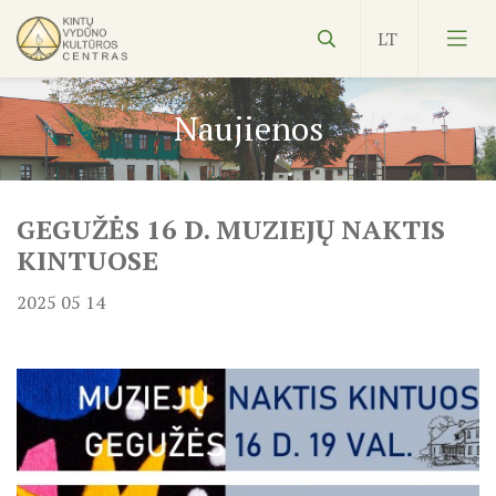
Naujienos
GEGUŽĖS 16 D. MUZIEJŲ NAKTIS
Vydūnas
KINTUOSE
Ekspozicijos
2025 05 14
Edukacijos
Kultūros pasas
Veiklos planas
NVŠ
KILNOJAMOJI Emalio darbų paroda KLAIPĖDOS KRAŠT