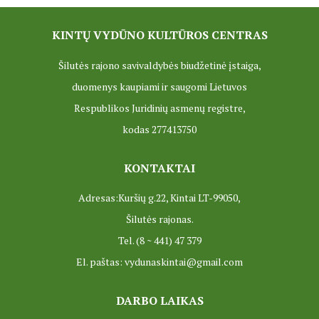
PROJEKTAS ,,KULTŪROS SKŪNĖ". Apie projektą spaudoje
KINTŲ VYDŪNO KULTŪROS CENTRAS
PROJEKTAS ,,KULTŪROS SKŪNĖ". Keramikos dirbtuvių nau
Šilutės rajono savivaldybės biudžetinė įstaiga,
PROJEKTAS ,,KULTŪROS SKŪNĖ". Keramikos dirbtuvės
duomenys kaupiami ir saugomi Lietuvos
ES PROJEKTAS GENIUS LOCI. Išleistas bukletas ,,Vydūno m
Respublikos Juridinių asmenų registre,
BAIGIAMAS ES PROJEKTAS GENIUS LOCI
kodas 277413750
ES PROJEKTAS GENIUS LOCI. Vydūno šviesos festivalis. II-
KONTAKTAI
ES PROJEKTAS GENIUS LOCI. Vydūno šviesos festivalis. III
Adresas:Kuršių g.22, Kintai LT-99050,
Šilutės rajonas.
ES PROJEKTAS GENIUS LOCI. Įrengtas Vydūno suolelis
Tel. (8 ~ 441) 47 379
ES PROJEKTAS GENIUS LOCI. Kieme ,,dygsta" informaciniai 
El. paštas: vydunaskintai@gmail.com
ES PROJEKTAS GENIUS LOCI. Rengiamas Vydūno suolelis
DARBO LAIKAS
ES PROJEKTAS GENIUS LOCI. Vydūno šviesos festivalio ,,