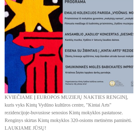
ŠILUTĖS ŽRVVG ,,ŽUVĖJŲ KRAŠTAS" PROJEKTAS 2025/20
KULTŪROS MINISTERIJOS PROJEKTAS ''KODAS: LAISVĖS
KPD PROJEKTAS ,,MAŽOSIOS LIETUVOS MOKYKLA-UNIKALU
KPD PROJEKTAS ,,MAŽOSIOS LIETUVOS MOKYKLA-UNIKALUS
KPD PROJEKTAS ,,MAŽOSIOS LIETUVOS MOKYKLA-UNIKALU
KPD PROJEKTAS ,,MAŽOSIOS LIETUVOS MOKYKLA-UNIKALUS
KPD PROJEKTAS ,,MAŽOSIOS LIETUVOS MOKYKLA-UNIKALUS 
KVIEČIAME Į EUROPOS MUZIEJŲ NAKTIES RENGINĮ,
KPD PROJEKTAS ,,MAŽOSIOS LIETUVOS MOKYKLA-UNIKAL
kuris vyks Kintų Vydūno kultūros centre, "Kintai Arts"
PROJEKTAS ,,KULTŪROS SKŪNĖ". Pavasario keramikos dirb
rezidencijoje-buvusiose senosios Kintų mokyklos pastatuose.
Renginys skirtas Kintų mokyklos 320-osioms metinėms paminėti.
PROJEKTAS ,,KULTŪROS SKŪNĖ". Keramikos dirbtuvėse-įka
LAUKIAME JŪSŲ!