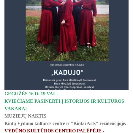
ŠILUTĖS ŽRVVG ,,ŽUVĖJŲ KRAŠTAS" PROJEKTAS 2025/20
KULTŪROS MINISTERIJOS PROJEKTAS ''KODAS: LAISVĖS
KPD PROJEKTAS ,,MAŽOSIOS LIETUVOS MOKYKLA-UNIKALU
KPD PROJEKTAS ,,MAŽOSIOS LIETUVOS MOKYKLA-UNIKALUS
KPD PROJEKTAS ,,MAŽOSIOS LIETUVOS MOKYKLA-UNIKALU
KPD PROJEKTAS ,,MAŽOSIOS LIETUVOS MOKYKLA-UNIKALUS
KPD PROJEKTAS ,,MAŽOSIOS LIETUVOS MOKYKLA-UNIKALUS 
GEGUŽĖS 16 D. 19 VAL.
KPD PROJEKTAS ,,MAŽOSIOS LIETUVOS MOKYKLA-UNIKAL
KVIEČIAME PASINERTI Į ISTORIJOS IR KULTŪROS
PROJEKTAS ,,KULTŪROS SKŪNĖ". Pavasario keramikos dirb
VAKARĄ!
MUZIEJŲ NAKTIS
PROJEKTAS ,,KULTŪROS SKŪNĖ". Keramikos dirbtuvėse-įka
Kintų Vydūno kultūros centre ir "Kintai Arts" rezidencijoje.
VYDŪNO KULTŪROS CENTRO PALĖPĖJE -