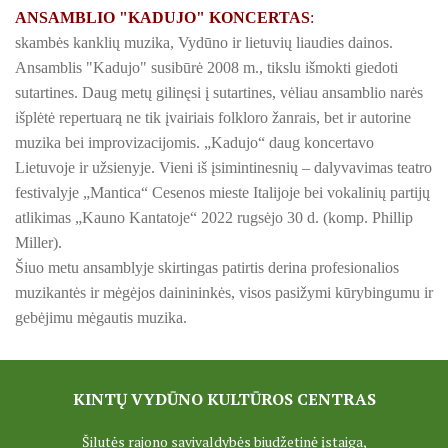
PROJEKTAS ,,KULTŪROS SKŪNĖ". Apie projektą spaudoje
ANSAMBLIO "KADUJO" KONCERTAS
:
skambės kanklių muzika, Vydūno ir lietuvių liaudies dainos.
PROJEKTAS ,,KULTŪROS SKŪNĖ". Keramikos dirbtuvių nau
Ansamblis "Kadujo" susibūrė 2008 m., tikslu išmokti giedoti
PROJEKTAS ,,KULTŪROS SKŪNĖ". Keramikos dirbtuvės
sutartines. Daug metų gilinęsi į sutartines, vėliau ansamblio narės
išplėtė repertuarą ne tik įvairiais folkloro žanrais, bet ir autorine
ES PROJEKTAS GENIUS LOCI. Išleistas bukletas ,,Vydūno m
muzika bei improvizacijomis. „Kadujo“ daug koncertavo
Lietuvoje ir užsienyje. Vieni iš įsimintinesnių – dalyvavimas teatro
BAIGIAMAS ES PROJEKTAS GENIUS LOCI
festivalyje „Mantica“ Cesenos mieste Italijoje bei vokalinių partijų
atlikimas „Kauno Kantatoje“ 2022 rugsėjo 30 d. (komp. Phillip
ES PROJEKTAS GENIUS LOCI. Vydūno šviesos festivalis. II-
Miller).
Šiuo metu ansamblyje skirtingas patirtis derina profesionalios
ES PROJEKTAS GENIUS LOCI. Vydūno šviesos festivalis. III
muzikantės ir mėgėjos dainininkės, visos pasižymi kūrybingumu ir
ES PROJEKTAS GENIUS LOCI. Įrengtas Vydūno suolelis
gebėjimu mėgautis muzika.
ES PROJEKTAS GENIUS LOCI. Kieme ,,dygsta" informaciniai 
KINTŲ VYDŪNO KULTŪROS CENTRAS
ES PROJEKTAS GENIUS LOCI. Rengiamas Vydūno suolelis
Šilutės rajono savivaldybės biudžetinė įstaiga,
ES PROJEKTAS GENIUS LOCI. Vydūno šviesos festivalio ,,