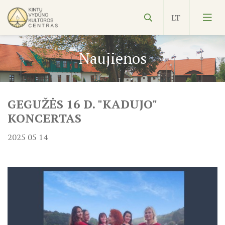
Naujienos
GEGUŽĖS 16 D. "KADUJO"
Vydūnas
KONCERTAS
Ekspozicijos
2025 05 14
Edukacijos
Kultūros pasas
Veiklos planas
NVŠ
KILNOJAMOJI Emalio darbų paroda KLAIPĖDOS KRAŠT