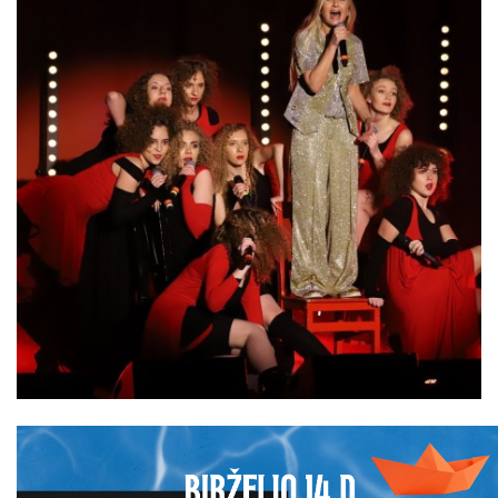
ŠILUTĖS ŽRVVG ,,ŽUVĖJŲ KRAŠTAS" PROJEKTAS 2025/20
KULTŪROS MINISTERIJOS PROJEKTAS ''KODAS: LAISVĖS
KPD PROJEKTAS ,,MAŽOSIOS LIETUVOS MOKYKLA-UNIKALU
KPD PROJEKTAS ,,MAŽOSIOS LIETUVOS MOKYKLA-UNIKALUS
KPD PROJEKTAS ,,MAŽOSIOS LIETUVOS MOKYKLA-UNIKALU
KPD PROJEKTAS ,,MAŽOSIOS LIETUVOS MOKYKLA-UNIKALUS
KPD PROJEKTAS ,,MAŽOSIOS LIETUVOS MOKYKLA-UNIKALUS 
KPD PROJEKTAS ,,MAŽOSIOS LIETUVOS MOKYKLA-UNIKAL
PROJEKTAS ,,KULTŪROS SKŪNĖ". Pavasario keramikos dirb
PROJEKTAS ,,KULTŪROS SKŪNĖ". Keramikos dirbtuvėse-įka