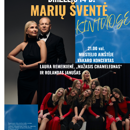
PROJEKTAS ,,KULTŪROS SKŪNĖ". Apie projektą spaudoje
PROJEKTAS ,,KULTŪROS SKŪNĖ". Keramikos dirbtuvių nau
PROJEKTAS ,,KULTŪROS SKŪNĖ". Keramikos dirbtuvės
ES PROJEKTAS GENIUS LOCI. Išleistas bukletas ,,Vydūno m
BAIGIAMAS ES PROJEKTAS GENIUS LOCI
ES PROJEKTAS GENIUS LOCI. Vydūno šviesos festivalis. II-
ES PROJEKTAS GENIUS LOCI. Vydūno šviesos festivalis. III
ES PROJEKTAS GENIUS LOCI. Įrengtas Vydūno suolelis
ES PROJEKTAS GENIUS LOCI. Kieme ,,dygsta" informaciniai 
ES PROJEKTAS GENIUS LOCI. Rengiamas Vydūno suolelis
ES PROJEKTAS GENIUS LOCI. Vydūno šviesos festivalio ,,