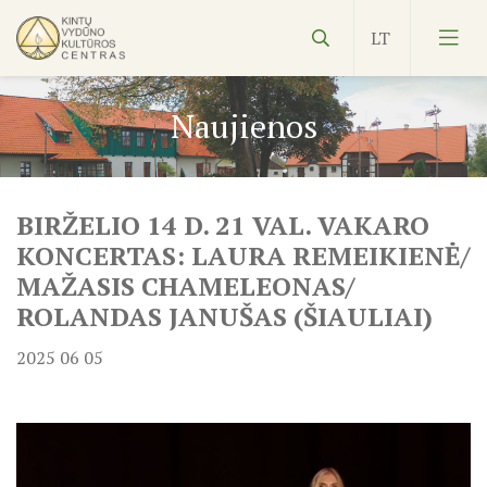
Naujienos
BIRŽELIO 14 D. 21 VAL. VAKARO
Vydūnas
KONCERTAS: LAURA REMEIKIENĖ/
MAŽASIS CHAMELEONAS/
Ekspozicijos
ROLANDAS JANUŠAS (ŠIAULIAI)
Edukacijos
2025 06 05
Kultūros pasas
Veiklos planas
NVŠ
KILNOJAMOJI Emalio darbų paroda KLAIPĖDOS KRAŠT