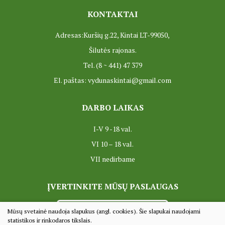
KONTAKTAI
ES Projektas GENIUS LOCI. Tarptautinis muziejų projektas
Adresas:Kuršių g.22, Kintai LT-99050,
Projektai
Šilutės rajonas.
Tel. (8 ~ 441) 47 379
El. paštas: vydunaskintai@gmail.com
DARBO LAIKAS
I-V 9 -18 val.
VI 10 – 18 val.
VII nedirbame
ĮVERTINKITE MŪSŲ PASLAUGAS
VERTINTI
Mūsų svetainė naudoja slapukus (angl. cookies). Šie slapukai naudojami
statistikos ir rinkodaros tikslais.